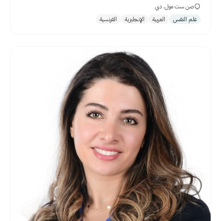
صن ست مول، دبي
علم النفس
العربية
الإنجليزية
الفرنسية