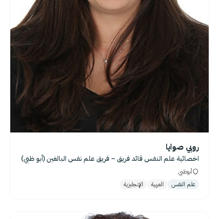
روبي صوايا
اخصائية علم النفس قائد فريق – فريق علم نفس البالغين (أبو ظبي)
أبوظبي
علم النفس
العربية
الإنجليزية