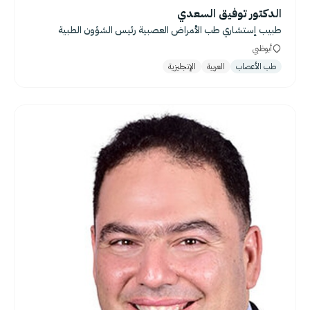
الدكتور توفيق السعدي
طبيب إستشاري طب اﻷﻤﺮاض اﻟﻌﺼﺒﻴﺔ رئيس الشؤون الطبية
أبوظبي
طب الأعصاب
العربية
الإنجليزية