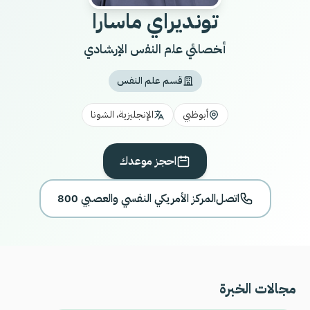
تونديراي ماسارا
أﺨﺼﺎﺌﻲ ﻋﻠم اﻟﻨﻔس اﻹرﺸﺎدي
قسم علم النفس
أبوظبي
الإنجليزية، الشونا
احجز موعدك
اتصل
800 المركز الأمريكي النفسي والعصبي
مجالات الخبرة