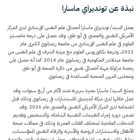
نبذة عن تونديراي ماسارا
يعمل السيد/ تونديراي ماسارا أخصائي علم النفس الإرشادي لدى المركز
الأمريكي النفسي والعصبي في أبو ظبي. وقد حصل على درجة ماجستير
العلوم في علم النفس الإرشادي من جامعة زيمبابوي الكبرى عام
2022، ودرجة بكالوريوس العلوم مع مرتبة الشرف في علم النفس من
جامعة ميدلاندز الحكومية في زيمبابوي عام 2014. كما أنه حصل على
رخصة مزاولة مهنة أخصائي نفسي من دائرة الصحة في أبو ظبي
ومجلس المهن الصحية المساعدة في زيمبابوي.
يتمتع السيد/ ماسارا بخبرة سريرية تمتد لأكثر من أربع سنوات، وقد
عمل خلالها لدى شركة آيدينتيتي للاستشارات في زيمبابوي وذلك قبل
انضمامه لدى المركز الأمريكي النفسي والعصبي عام 2026. وقد
تضمن دوره إجراء التقييمات النفسية الشاملة، والتشخيص وتقديم
التدخلات العلاجية لمختلف الفئات العمرية وذلك في مجالات صحة
الأطفال والاستشارات الزوجية والأسرية والرفاه النفسي للمؤسسات،
بما في ذلك برامج مساعدة الموظفين وجلسات تخفيف التوتر والتوعية