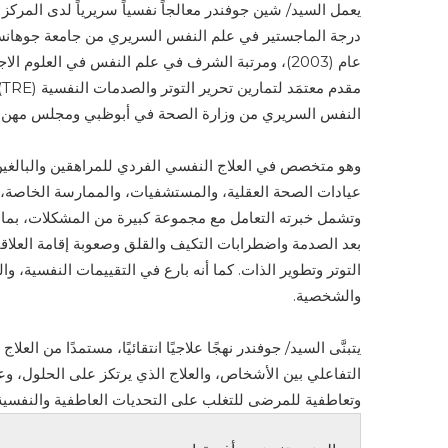
يعمل
السيد/
شين
جوفندر
معالجاً
نفسياً
سريرياً
لدى
المركز
درجة
الماجستير
في
علم
النفس
السريري
من
جامعة
جوهانس
عام
(
2003
)،
ومرتبة
الشرف
في
علم
النفس
في
العلوم
الاج
مقدم
معتم
د
لتمارين
تحرير
التوتر
والصدمات
النفسية
(
TRE
)
النفس
السريري
من
وزارة
الصحة
في
أبوظبي
ومجلس
مهن
وهو
متخصص
في
العلاج
النفسي
الفردي
للمراهقين
والبالغي
عيادات
الصحة
العقلية،
والمستشفيات،
والممارسة
الخاصة،
وتشمل
خبرته
التعامل
مع
مجموعة
كبيرة
من
المش
كلات
،
بما
بعد
الصدمة
و
اضطرابات
التكي
ف
و
القلق
و
صعوبة
إقامة
العلاق
التوتر
وتطوير
الذات.
كما
أنه
بارع
في
التقييمات
النفسية،
وال
والشخصية.
يتبن
ى
السيد/
جوفندر
نهج
ا
علاجي
ا
انتقائي
ا
،
مستمد
ا
من
العلاج
التفاعلي
بين
الأشخاص،
والعلاج
الذي
يرتكز
على
الحلول،
وع
وتعاطفية
للمرضى
للتغلب
على
التحديات
العاطفية
والنفسية