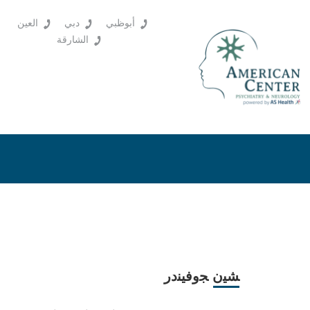
أبوظبي
دبي
العين
الشارقة
ﺸﻴن ﺠوﻓﻴﻨدر