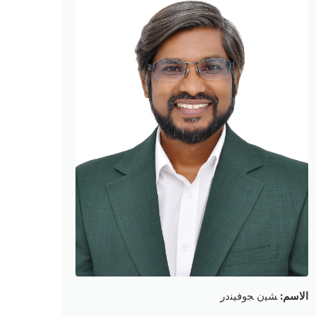
الاسم:
ﺸﻴن ﺠوﻓﻴﻨدر