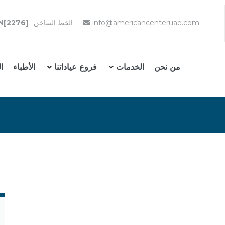
info@americancenteruae.com
الخط الساخن:
N[2276]
من نحن
الخدمات
فروع عياداتنا
الأطباء
ا