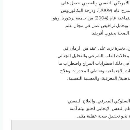
الأمريكي
النفسي
والعصبي.
حصل
على
برج
عام
(
2009
)،
ودرجة
البكالوريوس
تماعية
عام
(
2004
)
من
جامعة
بريتوريا.
وهو
ويحمل
تراخيص
عمل
في
مجال
علم
الصحة
بجنوب
أفريقيا.
ن،
بخبرة
تزيد
على
عقد
من
الزمان
في
وحالات
الطب
الشرعي
والتحليل
الجنائي
.
في
ذلك
اضطرابات
المزاج
و
اضطراب
ما
ات
الاجتماعية
و
تعاطي
المخدرات
و
علاج
ذهنية/
المعرفية،
والعصبية
النفسية،
السلوكي
المعرفي،
والعلاج
النفسي
لم
النفس
الإيجابي
لخلق
بيئة
آمنة
نحو
تحقيق
صحة
عقلية
مثلى.