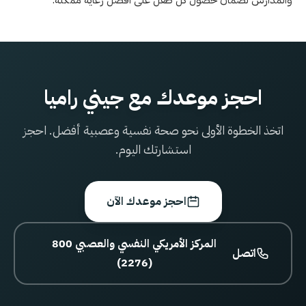
والمدارس لضمان حصول كل طفل على أفضل رعاية ممكنة.
احجز موعدك مع جيني راميا
اتخذ الخطوة الأولى نحو صحة نفسية وعصبية أفضل. احجز
استشارتك اليوم.
احجز موعدك الآن
800 المركز الأمريكي النفسي والعصبي
اتصل
(2276)