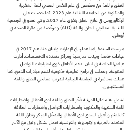
النطق واللغة مع تخصّص في علم النفس العصبي للغة الشفهية
والمكتوبة من الجامعة اللبنانية عام 2023، كما حصلت على
البكالوريوس في علاج النطق بتفوّق عام 2017. وهي عضو في الجمعية
اللبنانية لمعالجي النطق واللغة
(ALO)
ومرخّصة من دائرة الصحة في
أبوظبي.
مارست السيدة راميا عملها في الإمارات ولبنان منذ عام 2017 في
عيادات خاصة وبيئات مدرسية ومراكز متعددة التخصصات. أدارت
عيادتها الخاصة في لبنان لدعم الأطفال ذوي احتياجات التواصل
المتنوعة، وعملت في برامج تعليمية حكومية لدعم مبادرات الدمج. كما
عملت محاضرة في الجامعة اللبنانية لتدريب معالجي النطق واللغة
المستقبليين.
تشمل اهتماماتها المهنية تأخّر النطق واللغة لدى الأطفال واضطرابات
اللغة الشفهية والمكتوبة واضطرابات التواصل واضطرابات الطلاقة
كالتلعثم وتأهيل السمع لدى الأطفال والتدخّل المبكر وتطوّر اللغة
المتعدد بالعربية والإنجليزية والفرنسية. تعمل بشكل وثيق مع الأسر