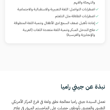
والتهجئة والفهم
اضطرابات التواصل: اللغة التعبيرية والاستقبالية والاجتماعية
اضطرابات الطلاقة مثل التلعثم
إعادة تأهيل ضعف السمع لدى الأطفال وتنمية اللغة المنطوقة
علاج التدخل المبكر وتنمية اللغة متعددة اللغات (العربية
والإنجليزية والفرنسية)
نبذة عن جيني راميا
تعمل السيدة جيني راميا معالجة نطق ولغة في فرع المركز الأمريكي
النفسي والعصبي بأبوظبي. حصلت على الماجستير المهني في علاج