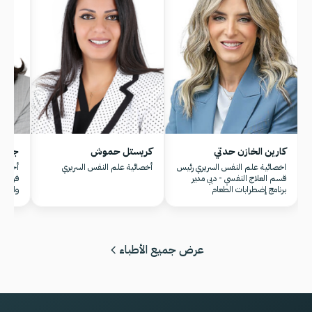
كارين الخازن حدتي
كريستل حموش
جوزيه
اخصائية علم النفس السريري رئيس
أخصائية علم النفس السريري
أخصائي
قسم العلاج النفسي - دبي مدير
فريق –
برنامج إضطرابات الطعام
والشار
عرض جميع الأطباء