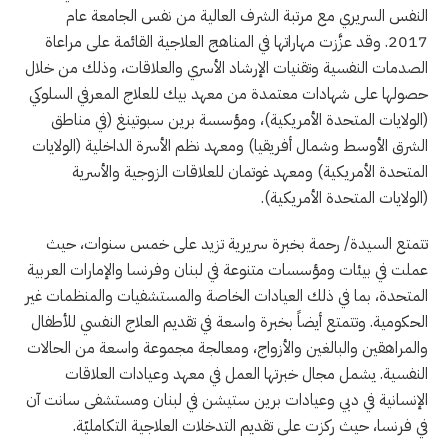
النفس السريري مع مرتبة الشرف العالية من نفس الجامعة عام
2017. وقد عزَّزت مهاراتها في المناهج العلاجية القائمة على مراعاة
الصدمات النفسية وتقنيات الإرشاد الأسري والعلاقات، وذلك من خلال
حصولها على شهادات معتمدة من معهد بيك للعلاج المعرفي السلوكي
(الولايات المتحدة الأمريكية)، ومؤسسة برين سبوتينغ (في مناطق
الشرق الأوسط وشمال أفريقيا) ومعهد نظم الأسرة الداخلية (الولايات
المتحدة الأمريكية) ومعهد غوتمان للعلاقات الزوجية والأسرية
(الولايات المتحدة الأمريكية).
تتمتع السيدة/ رحمة بخبرة سريرية تزيد على خمس سنوات، حيث
عملت في بيئات ومؤسسات متنوعة في لبنان وفرنسا والإمارات العربية
المتحدة، بما في ذلك العيادات الخاصة والمستشفيات والمنظمات غير
الحكومية. وتتمتع أيضاً بخبرة واسعة في تقديم العلاج النفسي للأطفال
والمراهقين والبالغين والأزواج، ومعالجة مجموعة واسعة من الحالات
النفسية. يشمل مجال خبرتها العمل في معهد وعيادات العلاقات
الإنسانية في دبي وعيادات برين ستيشن في لبنان ومستشفى سانت آن
في فرنسا، حيث ركزت على تقديم التدخلات العلاجية التكامليّة.