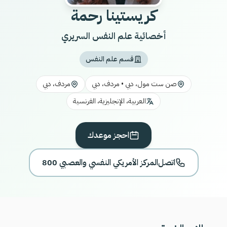
كريستينا رحمة
أخصائية علم النفس السريري
قسم علم النفس
صن ست مول، دبي • مردف، دبي
مردف، دبي
العربية، الإنجليزية، الفرنسية
احجز موعدك
اتصل
800 المركز الأمريكي النفسي والعصبي