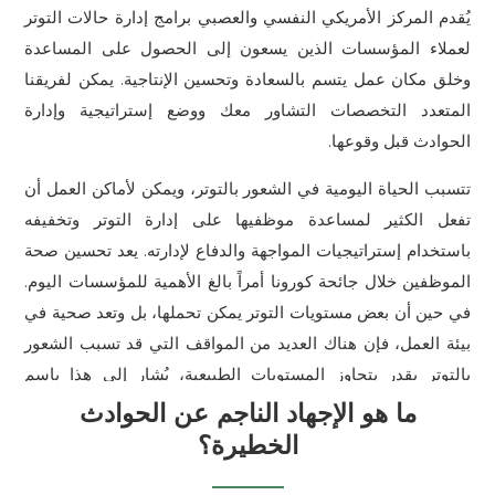
يُقدم المركز الأمريكي النفسي والعصبي برامج إدارة حالات التوتر
لعملاء المؤسسات الذين يسعون إلى الحصول على المساعدة
وخلق مكان عمل يتسم بالسعادة وتحسين الإنتاجية. يمكن لفريقنا
المتعدد التخصصات التشاور معك ووضع إستراتيجية وإدارة
الحوادث قبل وقوعها.
تتسبب الحياة اليومية في الشعور بالتوتر، ويمكن لأماكن العمل أن
تفعل الكثير لمساعدة موظفيها على إدارة التوتر وتخفيفه
باستخدام إستراتيجيات المواجهة والدفاع لإدارته. يعد تحسين صحة
الموظفين خلال جائحة كورونا أمراً بالغ الأهمية للمؤسسات اليوم.
في حين أن بعض مستويات التوتر يمكن تحملها، بل وتعد صحية في
بيئة العمل، فإن هناك العديد من المواقف التي قد تسبب الشعور
بالتوتر بقدر يتجاوز المستويات الطبيعية، يُشار إلى هذا باسم
“الحوادث الخطيرة”، ويسمى التوتر الناجم عنها الإجهاد الناتج عن
ما هو الإجهاد الناجم عن الحوادث
الحوادث الخطيرة (CIS).
الخطيرة؟