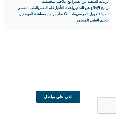
الرعاية الصحية عن بعد
برامج علاجية متخصصة
برامج الإقلاع عن التدخين
إعادة التأهيل
علم النفس
الطب النفسي
الصيدلة
تحويل المرضى
طب الأعصاب
برامج مساعدة الموظفين
التعليم الطبي المستمر
يقدم المركز الأمريكي النفسي و العصبي أحدث التقنيات العلاجية
للأمراض النفسية بأعلى جودة
ابقى على تواصل