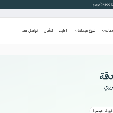
أبوظبي
دمات
فروع عياداتنا
الأطباء
التأمين
تواصل معنا
قة
ريري
جليزية، الفرنسية