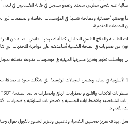
صائية علم نفسي ممارس معتمَد وعضو مسجل في نقابة النفسانيين في لبنان.
ع د. صدقة بخبرة تزيد على 12 عاماً بوصفها أخصائية ومعالجة نفسية في المؤسسات الخاصة والمنظمات
ن الخدمات المتميزة،
ت النفسية والعلاج النفسي التحليلي. كما أفاد نهجها العلاجي العديد من المر
نون من صعوبات في الصحة النفسية تُساعدهم على مواجهة التحديات التي تقابل
واصلت تطوير وتعزيز مسيرتها المهنية في موضوعات متنوعة متعلقة بمجال 
لأنطونية في لبنان. وتشمل المجالات الرئيسية التي شكّلت خبرة د. صدقة م
اضطرابات الاكتئاب والقلق واضطرابات الهلع واضطراب ما بعد الصدمة “
PTSD
بات الشخصية والاضطرابات الجنسية والاضطرابات السلوكية واضطرابات الأك
لك، تقدم د.
ل، بهدف تعزيز صحتهن النفسية ودعمهن وتعزيز الشعور بالقبول طوال رحلة الأ