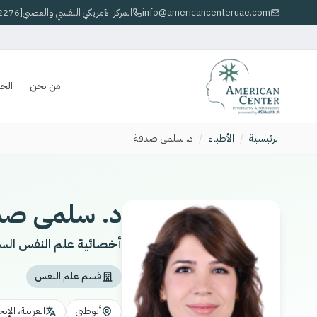
info@americancenteruae.com
800 المركز الأمريكي النفسي والعصبي[2276]
من نحن
الخ
الرئيسية
/
الأطباء
/
د. سلمى صدقة
د. سلمى صد
أخصائية علم النفس الس
قسم علم النفس
أبوظبي
العربية، الإن