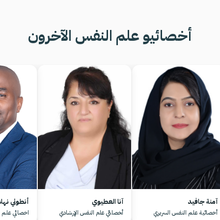
أخصائيو علم النفس الآخرون
آمنة جافيد
آنا العطيوي
أنطوني نهلا
أخصائية علم النفس السريري
أﺨﺼﺎﺌﻲ ﻋﻠم اﻟﻨﻔس اﻹرﺸﺎدي
اخصائي علم ا