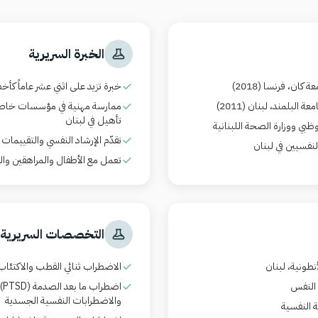
الخبرة السريرية
ان، فرنسا (2018)
خبرة تزيد على اثني عشر عاماً كأ
البلمند، لبنان (2011)
ممارسة مهنية في مؤسسات خاصة 
تأهيل في لبنان
ظبي ووزارة الصحة اللبنانية
تقدّم الإرشاد النفسي والتقييمات 
نفسيين في لبنان
تعمل مع الأطفال والمراهقين وال
التخصصات السريرية
طونية، لبنان
الاضطراب ثنائي القطب والاكتئاب
 النفس
اضطراب ما بعد الصدمة
(PTSD)
والاضطرابات النفسية الجسدية
 النفسية