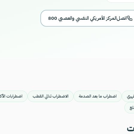
اتصل
800 المركز الأمريكي النفسي والعصبي
هري
اضطراب ما بعد الصدمة
الاضطراب ثنائي القطب
اضطرابات الأك
لع
ت