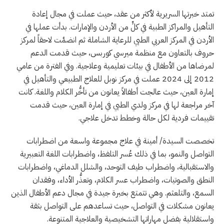
تمتد خبرتها السريرية لأكثر من عقد، حيث عملت في مجال إعادة
التأهيل والمراكز الطبية في كلٍّ من الأردن والإمارات. بدأت عملها في
الأردن في المركز العربي الطبي للرعاية الشاملة ثم انضمَّت لاحقاً لمركز
حروف بالتعاون مع منظمة ميرسي كوربس، حيث قدمت الدعم
لمرضاها من الأطفال في بيئات تعليمية وعلاجية. وفي الفترة من عامي
2012 إلى 2024 عملت في مركز نوبل للعلاج الطبيعي والتأهيل في
إمارة العين، حيث عالجت أطفالاً يعانون من تأخُّر الكلام واللغة. كانت
آخر مراجعة لها في مركز ولدي الطبي في إمارة العين، حيث قدمت
تقييمات فردية لكل حالة وخطط تدخل علاجي.
تخصصت السيدة/ أمينة في علاج مجموعة واسعة من اضطرابات
التواصل والنمو، بما في ذلك عُسر التلفظ، واضطرابات اللغة التعبيرية
والاستقبالية، واضطراب طيف التوحد، والشلل الدماغي، واضطرابات
النطق والصوتيات، واضطراب عسر الكلام، وتعذُّر الأداء، وفقدان
السمع، والتلعثم. وهي تتمتع بخبرة جيدة في مجال دعم الأطفال الذين
يعانون مشكلات في التواصل، حيث تساعدهم على التواصل بثقة
واستقلالية بفضل مهاراتها التشخيصية والعلاجية المتنوعة.