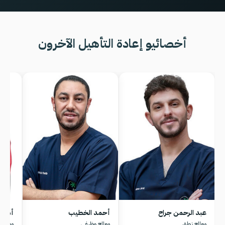
أخصائيو إعادة التأهيل الآخرون
عبد الرحمن جراح
أحمد الخطيب
أمينة
معالج نطق
معالج وظيفي
معالج