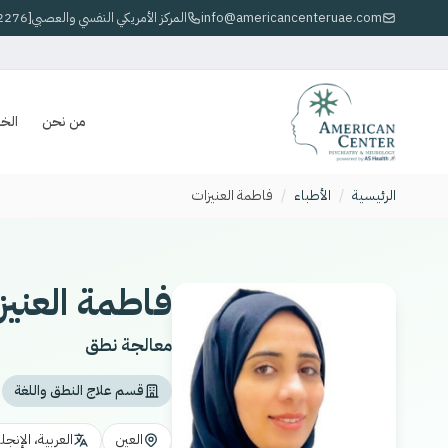
info@americancenteruae.com
800 المركز الأمريكي النفسي والعصبي[2276]
من نحن
الخ
الرئيسية
/
الأطباء
/
فاطمة العنيزات
فاطمة العنيز
معالجة نطق
قسم علاج النطق واللغة
العين
العربية، الإنجلي