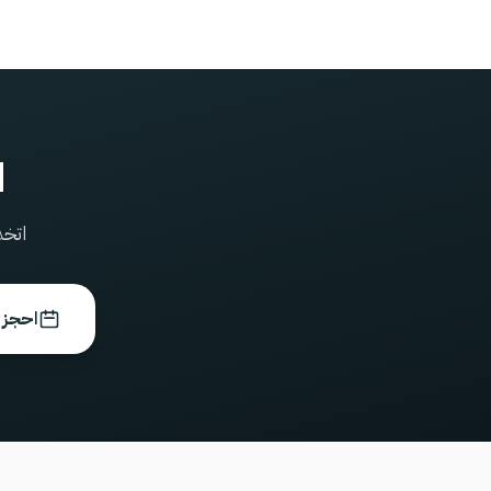
ا
اتخذ
احجز 