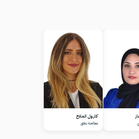
ز
كارول الملاح
ي
معالجة نطق