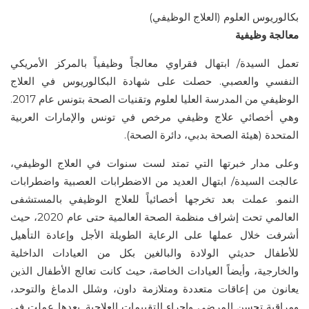
بكالوريوس العلوم (العلاج الوظيفي)
معالجة وظيفية
تعمل السيدة/ ابتهال فقراوي معالجاً وظيفياً بالمركز الأمريكي
النفسي والعصبي. حصلت على شهادة البكالوريوس في العلاج
الوظيفي من المدرسة العليا لعلوم وتقنيات الصحة بتونس عام 2017.
وهي أخصائي علاج وظيفي مرخص في تونس والإمارات العربية
المتحدة (هيئة الصحة بدبي، دائرة الصحة).
وعلى مدار خبرتها التي تمتد لست سنوات في العلاج الوظيفي،
عالجت السيدة/ ابتهال العديد من الاضطرابات العصبية واضطرابات
النمو. عملت بعد تخرجها أخصائياً للعلاج الوظيفي بالمستشفى
العالمي تحت إشراف منظمة الصحة العالمية حتى عام 2020، حيث
أشرفت خلال عملها على الرعاية الطويلة الأجل وإعادة التأهيل
للأطفال حديثي الولادة والبالغين بكل من العيادات الداخلية
والخارجية، وأيضاً العيادات الخاصة، حيث كانت تعالج الأطفال الذين
يعانون من إعاقات متعددة ومتلازمة داون، وشلل الدماغ والتوحد،
ومراقبة تحسن المرضى وإجراء التقييمات العلاجية. بعدها عملت في