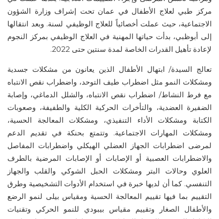
مركز طبي لعلاج الأطفال في عمان تحت إشراف وزارة الشؤون
الاجتماعية، حيث عملت أخصائياً للعلاج الوظيفي لسنة. وبعد انتقالها
إلى أبوظبي، بدأت حياتها المهنية في العلاج الوظيفي بمركز النجوم
لإعادة تأهيل القدرات الخاصة لمدة سنتين حتى 2022.
تعالج السيدة/ ابتهال الأطفال الذين يعانون من مشكلات جسدية
ومشكلات النمو مثل اضطراب طيف التوحد، واضطراب نقص الانتباه
مع فرط النشاط/ اضطراب نقص الانتباه، والشلل الدماغي، وإصابة
الضفيرة العضدية، والتأخرات الحركية الكلية والطفيفة، وصعوبات
الكتابة ومشكلات الأداء التنفيذي، ومشكلات المعالجة الحسية،
ومشكلات المهارات الاجتماعية. وتتمتع بحنكة في تقديم الدعم
لمرضى اضطرابات الجهاز العضلي الهيكلي واضطرابات المفاصل
والاضطرابات العصبية أو الإصابات أو الإصابات المرضية بالطرف
العلوي وحالات البتر ومشكلات الحبل الشوكي والقلب والجهاز
التنفسي. كما أن لديها خبرة في استخدام الأدوات التشخيصية وطرق
التقييم بما فيها تقييم المعالجة الحسية ومقياس بيلى لنمو الرضع
والأطفال الصغار وتقييم مقياس بيبودي للنمو الحركي وتقنيات