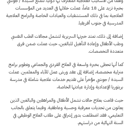
وهما من الأساليب العلاجية المعترف بها دولياً. تتمتع السيدة / جوشي
بخبرة تزيد على 18 عاماً، عملت خلالها في العديد من المؤسسات
العلاجية بما في ذلك المستشفيات والعيادات الخاصة والبرامج العلاجية
المدرسية في جنوب أفريقيا.
إضافة إلى ذلك، تمتد خبرتها السريرية لتشمل مجالات الطب النفسي
وطب الأطفال وإعادة التأهيل للبالغين، حيث عملت ضمن فرق
متعددة التخصصات.
كما أنها تحظى بخبرة واسعة في العلاج الفردي والجماعي وتطوير برامج
منزلية مخصصة، إضافة إلى عقد ورش عمل للآباء والمعلمين. عملت
السيدة / جوشي مؤخراً على تقديم خدمات علاجية شاملة في مدرسة
بريتوريا الإعدادية وإدارة عيادتها الخاصة،
حيث قامت بعلاج حالات تشمل الأطفال والمراهقين والبالغين الذين
يعانون من تحديات معرفية وحسية وعاطفية. وفيما يتعلق بالجانب
التعليمي، فقد اضطلعت بدور إشرافي على طلاب العلاج الوظيفي في
السنة النهائية من دراستهم.