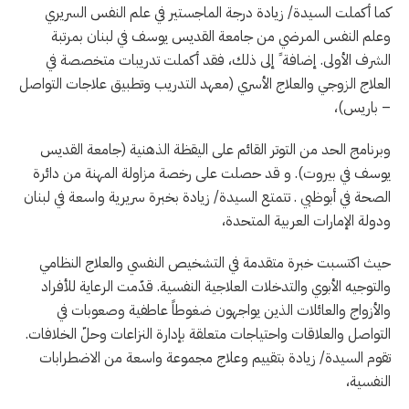
كما أكملت السيدة/ زيادة درجة الماجستير في علم النفس السريري
وعلم النفس المرضي من جامعة القديس يوسف في لبنان بمرتبة
الشرف الأولى. إضافة ً إلى ذلك، فقد أكملت تدريبات متخصصة في
العلاج الزوجي والعلاج الأسري (معهد التدريب وتطبيق علاجات التواصل
– باريس)،
وبرنامج الحد من التوتر القائم على اليقظة الذهنية (جامعة القديس
يوسف في بيروت). و قد حصلت على رخصة مزاولة المهنة من دائرة
الصحة في أبوظبي . تتمتع السيدة/ زيادة بخبرة سريرية واسعة في لبنان
ودولة الإمارات العربية المتحدة،
حيث اكتسبت خبرة متقدمة في التشخيص النفسي والعلاج النظامي
والتوجيه الأبوي والتدخلات العلاجية النفسية. قدّمت الرعاية للأفراد
والأزواج والعائلات الذين يواجهون ضغوطاً عاطفية وصعوبات في
التواصل والعلاقات واحتياجات متعلقة بإدارة النزاعات وحلّ الخلافات.
تقوم السيدة/ زيادة بتقييم وعلاج مجموعة واسعة من الاضطرابات
النفسية،