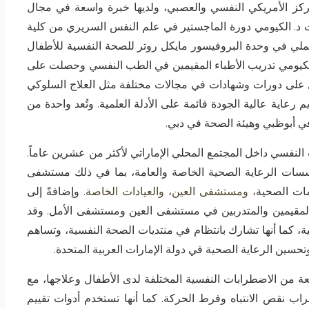
مركز الأمريكي النفسي والعصبي، ولديها خبرة واسعة في مجال
 د
.
الكيومي دورة الماجستير في علم النفس السريري من كلية
ملي في وحدة البروفيسور مايكل روتر للصحة النفسية للأطفال
كيومي تدريب الأطباء المقيمين في الطب النفسي وحصلت على
ى دورات وشهادات في مجالات مختلفة مثل العلاج السلوكي
عاية عالية الجودة قائمة على الأدلة العلمية
.
وتُعد واحدة من
 أبوظبي وهيئة الصحة في دبي
.
لنفسي داخل المجتمع المحلي الإماراتي لأكثر من عشرين عاماً
.
ت الرعاية الصحية الخاصة والعامة، بما في ذلك مستشفى
مات الصحية
،
ومستشفى العين، والعيادات الخاصة
.
وإضافةً إلى
المقيمين والمتدربين في مستشفى العين ومستشفى الأمل
.
وقد
، كما أنها تشارك بانتظام في منتديات الصحة النفسية، وتساهم
سين الرعاية الصحية في دولة الإمارات العربية المتحدة
.
 من الاضطرابات النفسية المختلفة لدى الأطفال وعلاجها، مع
ب نقص الانتباه وفرط الحركة
.
كما أنها تستخدم أدوات تقييم