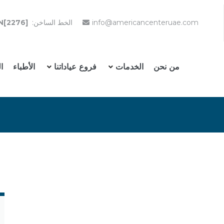
info@americancenteruae.com
الخط الساخن:
N[2276]
من نحن
الخدمات
فروع عياداتنا
الأطباء
ا