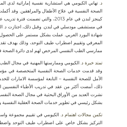
د
.
تهاني الكيومي هي استشارية نفسية إماراتية لدى ال
الصحة النفسية في علاج الأطفال والمراهقين
.
وقد أكملت
كينجز لندن في عام
2013
، والتي تضمنت فترة تدريب ع
في مستشفى مودسلي في لندن
.
وقبل ذلك، اجتازت د
.
ال
شهادة البورد العربي
.
عملت بشكل مستمر على الحصول عل
المعرفي وتقييم اضطراب طيف التوحد، وذلك بهدف تقديم ر
ممارسي الطب النفسي المرخص لهم لدى دائرة الصحة في
تمتد خبرة د
.
الكيومي وممارستها المهنية في مجال الطب ا
وقد قدمت خدمات الصحة النفسية المتخصصة في مؤسسا
الأمل للصحة النفسية
–
التابعة لمؤسسة الامارات للخد
ذلك، أمضت أكثر من عقد في تدريب الأطباء النفسيين 
نشرت العديد من الأوراق البحثية في مجال الصحة النفسية
بشكل رئيسي في تطوير خدمات الصحة العقلية النفسية وتح
تكمن مجالات اهتمام د
.
الكيومي في تقييم مجموعة واسعة
التركيز بشكل خاص على اضطراب طيف التوحد واضطرا