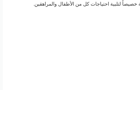
يصاً لتلبية احتياجات كل من الأطفال والمراهقين
.
لأمريكي النفسي و العصبي أحدث التقنيا
اض النفسية بأعلى جودة