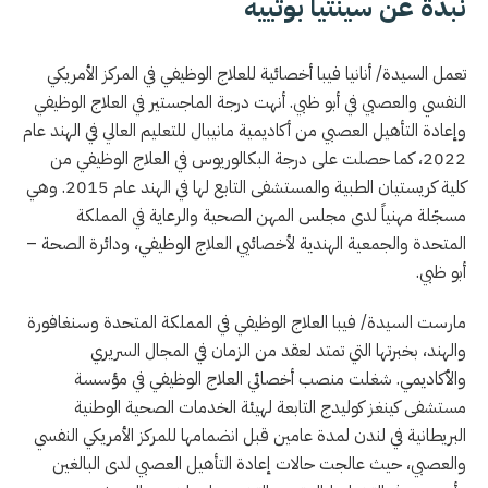
نبذة عن سينثيا بوتييه
تعمل السيدة/ أنانيا فيبا أخصائية للعلاج الوظيفي في المركز الأمريكي
النفسي والعصبي في أبو ظبي. أنهت درجة الماجستير في العلاج الوظيفي
وإعادة التأهيل العصبي من أكاديمية مانيبال للتعليم العالي في الهند عام
2022، كما حصلت على درجة البكالوريوس في العلاج الوظيفي من
كلية كريستيان الطبية والمستشفى التابع لها في الهند عام 2015. وهي
مسجّلة مهنياً لدى مجلس المهن الصحية والرعاية في المملكة
المتحدة والجمعية الهندية لأخصائيي العلاج الوظيفي، ودائرة الصحة –
أبو ظبي.
مارست السيدة/ فيبا العلاج الوظيفي في المملكة المتحدة وسنغافورة
والهند، بخبرتها التي تمتد لعقد من الزمان في المجال السريري
والأكاديمي. شغلت منصب أخصائي العلاج الوظيفي في مؤسسة
مستشفى كينغز كوليدج التابعة لهيئة الخدمات الصحية الوطنية
البريطانية في لندن لمدة عامين قبل انضمامها للمركز الأمريكي النفسي
والعصبي، حيث عالجت حالات إعادة التأهيل العصبي لدى البالغين