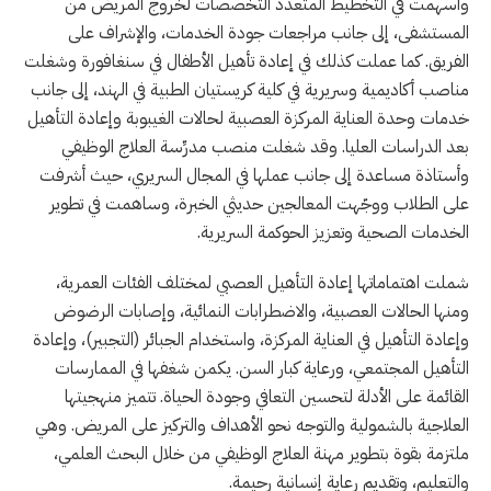
وأسهمت في التخطيط المتعدد التخصصات لخروج المريض من
المستشفى، إلى جانب مراجعات جودة الخدمات، والإشراف على
الفريق. كما عملت كذلك في إعادة تأهيل الأطفال في سنغافورة وشغلت
مناصب أكاديمية وسريرية في كلية كريستيان الطبية في الهند، إلى جانب
خدمات وحدة العناية المركزة العصبية لحالات الغيبوبة وإعادة التأهيل
بعد الدراسات العليا. وقد شغلت منصب مدرِّسة العلاج الوظيفي
وأستاذة مساعدة إلى جانب عملها في المجال السريري، حيث أشرفت
على الطلاب ووجّهت المعالجين حديثي الخبرة، وساهمت في تطوير
الخدمات الصحية وتعزيز الحوكمة السريرية.
شملت اهتماماتها إعادة التأهيل العصبي لمختلف الفئات العمرية،
ومنها الحالات العصبية، والاضطرابات النمائية، وإصابات الرضوض
وإعادة التأهيل في العناية المركزة، واستخدام الجبائر (التجبير)، وإعادة
التأهيل المجتمعي، ورعاية كبار السن. يكمن شغفها في الممارسات
القائمة على الأدلة لتحسين التعافي وجودة الحياة. تتميز منهجيتها
العلاجية بالشمولية والتوجه نحو الأهداف والتركيز على المريض. وهي
ملتزمة بقوة بتطوير مهنة العلاج الوظيفي من خلال البحث العلمي،
والتعليم، وتقديم رعاية إنسانية رحيمة.