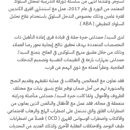
أسبرجر. وعندما انتهى من سلسلة دوراته التدريبية لمحلل السلوك
المعتمد من البورد في عام 2017، عمل مع استشاريي الفرق الكنديين
لفترة عامين وذلك بخصوص التدخل السلوكي باستخدام علاج تحليل
السلوك التطبيقي
( ABA )
.
لدى السيد/ حمداش خبرة جمّة في قيادة فرق إعادة التأهيل ذات
التخصصات المتعددة بهدف تحقيق نتائج إيجابية تحوز رضا العملاء
وذلك من خلال تطبيق منهج السلوكيين في العلاج. يتمتع السيد/
حمداش بمهارات بارعة في التقييمات النفسية وتصميم التدخلات
العلاجية. ونظراً لعمله مع ذوي الهمم عن قرب،
فقد تعاون مع المعالجين والعائلات في عملية تثقيفهم وتقديم النصح
والمشورة لهم من أجل ضمان توفير علاج يتسق بثبات مع مختلف
الظروف والأحوال. ولمّا كانت خبرة السيد/ حمداش متأصلة ودرايته
متعمقة في مجاله، فقد عمل مع الأطفال والبالغين الذين يعانون من
اضطرابات القلق والتي تشتمل على اضطراب الهلع والرهاب الاجتماعي
والاكتئاب واضطراب الوسواس القهري
( OCD )
فضلاً عن اضطرابات
طيف التوحد والاختلالات العقلية الأخرى وكذلك العديد من التحديات