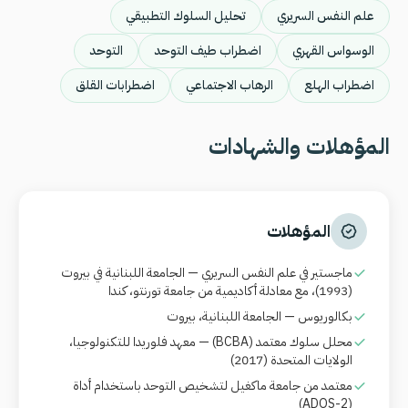
علم النفس السريري
تحليل السلوك التطبيقي
الوسواس القهري
اضطراب طيف التوحد
التوحد
اضطراب الهلع
الرهاب الاجتماعي
اضطرابات القلق
المؤهلات والشهادات
المؤهلات
ماجستير في علم النفس السريري — الجامعة اللبنانية في بيروت
(1993)، مع معادلة أكاديمية من جامعة تورنتو، كندا
بكالوريوس — الجامعة اللبنانية، بيروت
محلل سلوك معتمد
(BCBA)
— معهد فلوريدا للتكنولوجيا،
الولايات المتحدة (2017)
معتمد من جامعة ماكغيل لتشخيص التوحد باستخدام أداة
(ADOS-2)