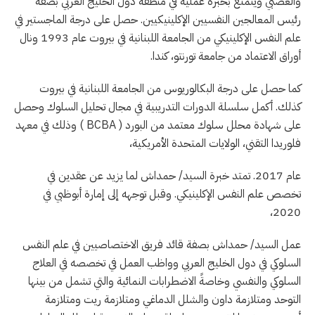
والعصبي ويتمتع بخبرة عملية في منطقة دول الخليج العربي بصفة
رئيس المعالجين النفسيين الإكلينيكيين. حصل على درجة الماجستير في
علم النفس الإكلينيكي من الجامعة اللبنانية في بيروت عام 1993 ونال
أوراق الاعتماد من جامعة تورنتو، كندا.
كما حصل على درجة البكالوريوس من الجامعة اللبنانية في بيروت
كذلك. أكمل سلسلة الدورات التدريبية في مجال تحليل السلوك وحصل
على شهادة محلل سلوك معتمد من البورد
( BCBA )
وذلك في معهد
فلوريدا التقني، الولايات المتحدة الأمريكية،
عام 2017. تمتد خبرة السيد/ حمداش لما يزيد عن عقدين في
تخصص علم النفس الإكلينيكي. وقبل توجهه إلى إمارة أبوظبي في
2020،
عمل السيد/ حمداش بصفة قائد فريق الاختصاصيين في علم النفس
السلوكي في دول الخليج العربي وواظب العمل في تخصصه في العلاج
السلوكي والنفسي وخاصةً الاضطرابات النمائية والتي تشمل من بينها
التوحد ومتلازمة داون والشلل الدماغي ومتلازمة ريت ومتلازمة