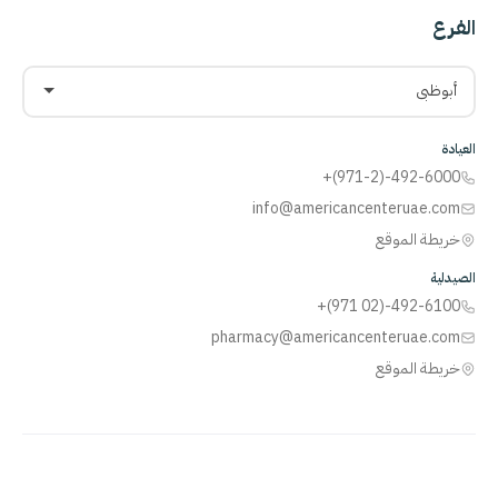
الفرع
أبوظبي
العيادة
+(971-2)-492-6000
info@americancenteruae.com
خريطة الموقع
الصيدلية
+(971 02)-492-6100
pharmacy@americancenteruae.com
خريطة الموقع
ACPN
© 2013 – 2026 جميع الحقوق محفوظة. بدعم من
AS
Health |
رقم ترخيص