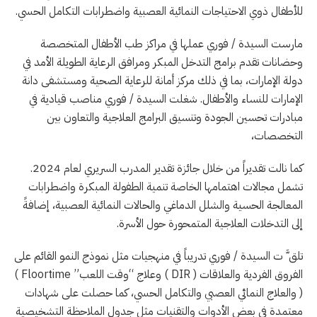
للأطفال ذوي الاحتياجات النمائية العصبية واضطرابات التكامل الحسي.
مارست السيدة / فوري عملها في مراكز طب الأطفال المتخصصة
وحضانات تقدم برامج التدخل المبكر ومرافق الرعاية الطويلة الأمد في
دولة الإمارات، بما في ذلك مركز أمانة للرعاية الصحية ومستشفى دانة
الإمارات للنساء والأطفال. شغلت السيدة / فوري مناصب قيادية في
مبادرات تحسين الجودة وتنسيق البرامج العلاجية والتعاون بين
التخصصات،
كما نالت تقديراً من خلال جائزة تقدير المدرب السريري لعام 2024.
تشمل مجالات اهتمامها الخاصة تنمية الطفولة المبكرة واضطرابات
المعالجة الحسية والشلل الدماغي والحالات النمائية العصبية، إضافةً
إلى التدخلات العلاجية المتمحورة حول الأسرة.
تلق َّ ت السيدة / فوري تدريباً في منهجيات مثل نموذج النمو القائم على
الفروق الفردية والعلاقات
( DIR )
وعلاج “وقت اللعب”
( Floortime
)
والعلاج النمائي العصبي والتكامل الحسي، كما حصلت على شهادات
معتمدة في بعض الأدوات والتقنيات مثل جدول الملاحظة التشخيصية