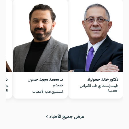
دكتور خالد حموليلا
د. محمد مجيد حسين
دكتور
صيدم
طبيب إستشاري طب اﻷﻤﺮاض
طبيب 
اﻟﻌﺼﺒﻴﺔ
الجهاز
استشاري طب الأعصاب
عرض جميع الأطباء