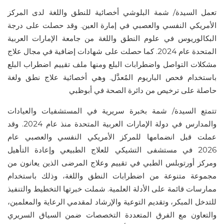
تعمل السيدة
/
شمة البلوشي أخصائية للنطق واللغة لدى المركز
الأمريكي النفسي والعصبي في إمارة العين.
وقد
حصلت على درجة
البكالوريوس في علوم النطق واللغة من جامعة الإمارات العربية
المتحدة عام 2024. كما حصلت على شهادات إضافية في مجال علاج
مشكلات التواصل واضطرابات البلع ومنها ملف تقييم اضطراب البلع
باستخدام فحص الباريوم الم
عدّ
ل. وهي أخصائية علاج نطق ولغة
حاصلة على ترخيص من دائرة الصحة في
أبوظبي
تتمتع السيدة
/
شمة بخبرة سريرية في المستشفيات والعيادات
والمدارس في دولة الإمارات العربية المتحدة منذ عام 2024. وقد
عملت قبل انضمامها للمركز الأمريكي النفسي والعصبي
عام
2026
في مستشفى التشيكي للعلاج الطبيعي وإعادة التأهيل
ومركز
أورتوبلس
الطبي في تقييم وعلاج المرضى الذين يعانون من
مجموعة متنوعة من اضطرابات النطق واللغة، وذلك باستخدام
ممارسات قائمة على الأدلة العلمية.
شملت خبرتها
التخطيط والتنفيذ
للتدخل المبكر، وتقديم التوعية والإرشاد لمقدمي الرعاية والمعلمين،
والتعاون مع الفرق
ال
متعددة التخصصات ضمن السياق السريري