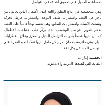
لمساعدة العميل على تحقيق أهدافه في التواصل.
وهي متخصصة في علاج النطق واللغة لدى الأطفال
الذين
يعانون من
تأخر في اللغة، واضطراب طيف التوحد، واضطراب فرط الحركة
وتشتت الانتباه،
واضطرابات النطق. وهي تعتمد نهج
ا
قائم
ا
على اللعب
لدعم تطوير التواصل الوظيفي الذي يركّ
ز على احتياجات الأطفال.
كما أن لديها
شغفاً
بأدوات التواصل البديل والمعزز وعلاج اضطرابات
البلع. وهي ملتزمة
بضمان إحراز
كل طفل لديها تقدُّم
ا
نحو القدرة على
التواصل المستقل ب
كل
ثقة.
الجنسية
: إماراتية
اللغات التي تُجيدها
: العربية والإنجليزية