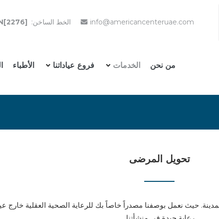
info@americancenteruae.com
الخط الساخن:
N[2276]
من نحن
الخدمات
فروع عياداتنا
الأطباء
ا
تحويل المرضى
لمدينة. حيث نعمل بوصفنا مصدراً خاصاً بك للرعاية الصحية العقلية خارج
رعاية جيدة في منشأتنا.