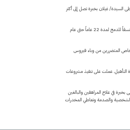
 في أبوظبي ولبنان. تحظى السيدة/ غيلان بخبرة تصل إلى أكثر
قبل انضمامها للمركز الأمريكي النفسي والعصبي، عملت بمدرسة الإخوة المريميين في لبنان بوصفها أخصائياً نفسياً ومنسقاً للدمج لمدة 22 عاماً حتى عام
ة العقلية للأشخاص المتضررين من وباء فيروس
دة التأهيل. عملت على تنفيذ مشروعات
بخبرة في علاج المراهقين والبالغين
ت الشخصية والصدمة وتعاطي المخدرات