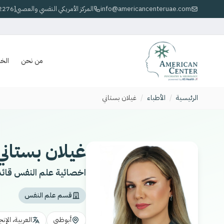
info@americancenteruae.com
800 المركز الأمريكي النفسي والعصبي[2276]
من نحن
الخ
الرئيسية
/
الأطباء
/
غيلان بستاني
غيلان بستاني
اخصائية علم النفس قائد
قسم علم النفس
أبوظبي
العربية، الإن