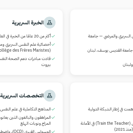
الخبرة السريرية
السريري والمرضي — جامعة
أكثر من 20 عامًا من الخبرة في العلاج السريري في البيئات التعليمية
أخصائية علم النفس السريري ومن
 جامعة القديس يوسف، لبنان
(Collège des Frères Maristes)، لبنان (22 عامًا حتى 2022)
لبنان
بيروت
التخصصات السريرية
مت في إطار الشبكة الدولية
المناهج التكاملية في علم النفس 
المراهقون والبالغون الذين يعان
ن
(Train the Teacher)
في الأمانة
المزاج ونوبات الهلع
2021)
الوسواس القهري
(OCD)
، واضطر