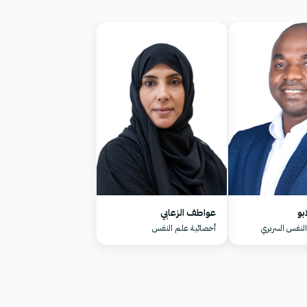
بو
عواطف الزعابي
لنفس السريري
أخصائية علم النفس