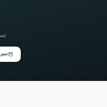
اتخذ
احجز 