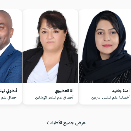
آمنة جافيد
آنا العطيوي
أنطوني نهلا
أخصائية علم النفس السريري
أﺨﺼﺎﺌﻲ ﻋﻠم اﻟﻨﻔس اﻹرﺸﺎدي
اخصائي علم ا
عرض جميع الأطباء