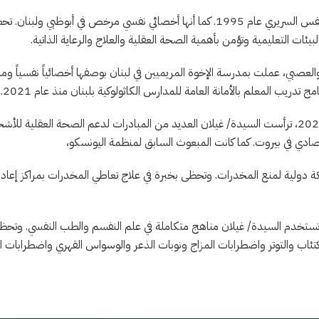
وحصلت على درجة الماجستير بعلم النفس السريري عام 1995. كما أنها أخصائي نفسي مرخص
وفي أعقاب التطورات الأخيرة منذ عام 2020، ترأست السيدة/ غيلان العديد من المبادرات لدعم الصح
تصادي في بيروت. كما كانت المبعوث السابق لمنظمة اليونسكو،
كة دولية لمنع المخدرات. وتحظى بخبرة في علاج تعاطي المخدرات بمراكز إعا
 تستخدم السيدة/ غيلان مناهج متكاملة في علم النفسم والطب النفسي. وتحظى 
كتئاب والتوتر واضطرابات المزاج ونوبات الذعر والوسواس القهري واضطرابا