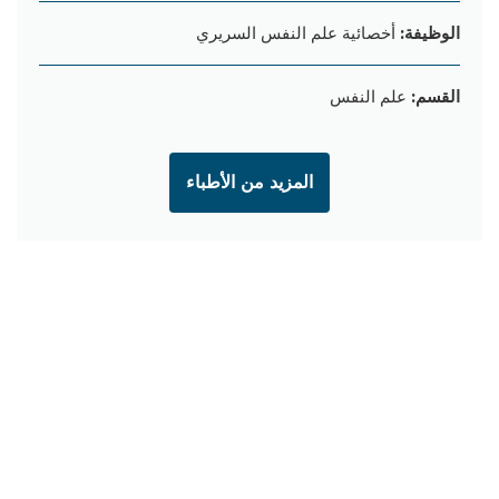
الوظيفة:
أخصائية علم النفس السريري
القسم:
علم النفس
المزيد من الأطباء
يقدم المركز الأمريكي النفسي و العصبي أحدث التقنيات العلاجية
للأمراض النفسية بأعلى جودة