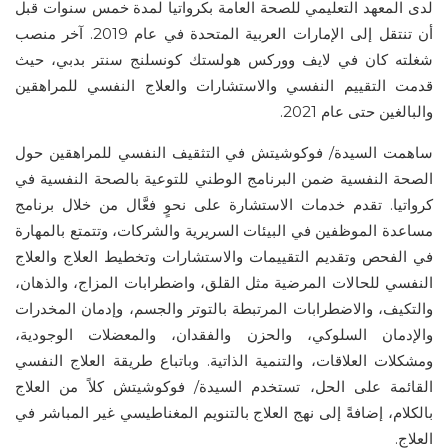
لدى المعهد التعليمي للصحة العامة بكرواتيا لمدة خمس سنوات قبل
أن تنتقل إلى الإمارات العربية المتحدة في عام 2019. آخر منصب
شغلته كان في لايف ووركس هولستك كونسلنج سنتر بدبي، حيث
قدمت التقييم النفسي والاستشارات والعلاج النفسي للمراهقين
والبالغين حتى عام 2021.
ساهمت السيدة/ فوكوشیتش في التثقيف النفسي للمراهقين حول
الصحة النفسية ضمن البرنامج الوطني للتوعية بالصحة النفسية في
كرواتيا. تقدم خدمات الاستشارة على نحوٍ فعَّال من خلال برنامج
مساعدة الموظفين في البيئات السريرية والشركات، وتتمتع بالمهارة
في الفحص وتقديم التقييمات والاستشارات وتخطيط العلاج والعلاج
النفسي للحالات المرضية مثل القلق، واضطرابات المزاج، والذهان،
والتكيف، والاضطرابات المرتبطة بالتوتر والجسم، وإدمان المخدرات
والإدمان السلوكي، والحزن والفقدان، والمعضلات الوجودية،
ومشكلات العلاقات، والتنمية الذاتية. وباتباع طريقة العلاج النفسي
القائمة على الحل، تستخدم السيدة/ فوكوشیتش كلاً من العلاج
بالكلام، إضافةً إلى نهج العلاج بالتنويم المغناطيسي غير المباشر في
العلاج.