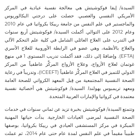
السيدة/ إيفا فوكوشیتش هي معالجة نفسية عيادية في المركز
الأمريكي النفسي والعصبي. حصلت على درجتي البكالوريوس
والماجستير في علم النفس من جامعة رييكا بكرواتيا في عام 2010
وعام 2012 على التوالي. أكملت السيدة/ فوكوشیتش أربع سنوات
في التدرب على العلاج العائلي الشامل في كلية علم التحكم الآلي
والعلاج بالأنظمة، وهي عضو في الرابطة الأوروبية للعلاج الأسري
(EFTA). وإضافةً إلى ذلك، فقد أكملت تدريب المستوى 1 في منهج
غوتمان لعلاج الأزواج، وعلاج الأزواج المركَّز عاطفياً من المركز
الدولي للتميز في العلاج المركَّز عاطفياً (ICEEFT)، وتدريباً في رعاية
الصحة النفسية المجتمعية من قِبل المعهد الكرواتي للصحة العامة
ومعهد تريمبوس بهولندا. السيدة/ فوكوشیتش هي أخصائية نفسية
معتمدة في كرواتيا والإمارات العربية المتحدة.
وتتمتع السيدة/ فوكوشیتش بخبرة تزيد عن ثماني سنوات في خدمات
الصحة النفسية لمرضى العيادات الخارجية. بدأت حياتها المهنية
المبكرة في مركز المستشفى العيادي في رييكا بكرواتيا، بوصفها
طبيباً مقيماً في علم النفس لمدة عام حتى عام 2014، ثم عملت