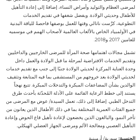
لمرضى العظام والتوليد وأمراض النساء، إضافةً إلى إعادة التأهيل
للأطفال وحديثي الولادة. وبفضل شغفها في تقديم الخدمات
التطوعية، كرَّست ناتالي وقتها للعمل بوصفها فاحصةً للياقة البدنية
في الأولمبياد الخاص بالألعاب العالمية لأصحاب الهمم في موسميه
للعامين 2017 و2018.
تشمل مجالات اهتمامها صحة المرأة للمرضى الخارجيين والداخليين
وتقديم الخدمات الافتراضية لمرحلة ما قبل الولادة والعمل داخل
وحدة العناية المركزة لحديثي الولادة جنبًا إلى جنب مع تقديم خدمات
لحديثي الولادة بعد خروجهم من المستشفى بما فيه المتابعة وتثقيف
الوالدين بشأن المضاعفات المبكرة والتدخلات المبكرة. تتبع نهجاً
يستند إلى خطط الرعاية القائمة على الأدلة المُحدّثة بأحدث طرق
التدخل الطبي. إضافةً إلى ذلك، تعمل السيدة/ عوض مع المرضى من
جميع الفئات العمرية المختلفة بما في ذلك الأطفال الذين يعانون من
تأخر النمو، والبالغون الذين يخضعون لإعادة تأهيل قاع الحوض وإعادة
التأهيل العصبي ومعالجة الألم ومرضى الجهاز العضلي الهيكلي.
الجنسية:
سورية/ أرمينية