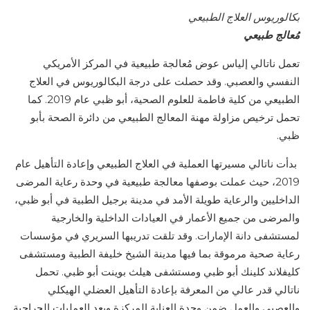
بكالوريوس العلاج الطبيعي
مُعالج طبيعي
تعمل ناتالي إلياس عوض مُعالجة طبيعية في المركز الأمريكي
النفسي والعصبي. وقد حصلت على درجة البكالوريوس في العلاج
الطبيعي من كلية فاطمة للعلوم الصحية، أبو ظبي عام 2019. كما
تحمل ترخيص مزاولة مهنة المعالج الطبيعي من دائرة الصحة بأبو
ظبي.
بدأت ناتالي مسيرتها العملية في العلاج الطبيعي وإعادة التأهيل عام
2019، حيث عملت بوصفها معالجة طبيعية في وحدة رعاية المرضى
الداخليين والرعاية طويلة الأمد في مدينة برجيل الطبية في أبو ظبي،
والمرضى من جميع الأعمار في العيادات الداخلية والخارجية
لمستشفى دانة الإمارات. وقد تلقت تدريبها السريري في مؤسسات
رعاية صحية مرموقة بما فيها مدينة الشيخ خليفة الطبية ومستشفى
كليفلاند كلينك أبو ظبي ومستشفى هيلث بوينت أبو ظبي. تحمل
ناتالي قدر عالي من المعرفة بإعادة التأهيل العضلي الهيكلي
والعصبي والعمل ضمن وحدة العناية المركزة وبعد العمليات الجراحية