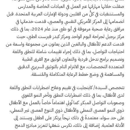
صقلت خلالها مهاراتها عبر العمل في العيادات الخاصة والمدارس
والمستشفيات في كلٍّ من الفلبين ودولة الإمارات العربية المتحدة. قبل
انضمامها إلى المركز الأمريكي النفسي والعصبي، قدمت خدماتها في
مرافق رعاية صحية مرموقة في أبو ظبي منذ عام 2024، بما في ذلك
مركز برجيل لجراحة اليوم الواحد ومركز كيدز فيرست الطبي، حيث
قدمت الدعم للأطفال والبالغين الذين يعانون من مجموعة واسعة من
احتياجات التواصل، بما في ذلك إجراء تقييمات شاملة للنطق واللغة
وتصميم برامج تدخل فردية والتعاون الوثيق مع الفرق الطبية
المتعددة التخصصات، مع الالتزام التام بالتوثيق السريري الدقيق
والمساهمة في وضع خطط الرعاية المتكاملة والمُنسقة.
تتخصص السيدة/ كاينجليت في تقييم وعلاج اضطرابات النطق واللغة
لدى الأطفال، بما في ذلك اضطرابات النطق وتأخر النمو اللغوي
وصعوبات التواصل المبكر. كما تُولي اهتماماً خاصاً بالعمل مع الأطفال
ذوي النمو العصبي النمطي والأطفال ذوي التنوع العصبي غير النمطي،
على حد سواء، معتمدةً في ذلك نهجاً يرتكز على الطفل ويستند إلى
الأدلة العلمية. إضافة إلى ذلك، تكرس شغفها لتعزيز مبادئ الدمج