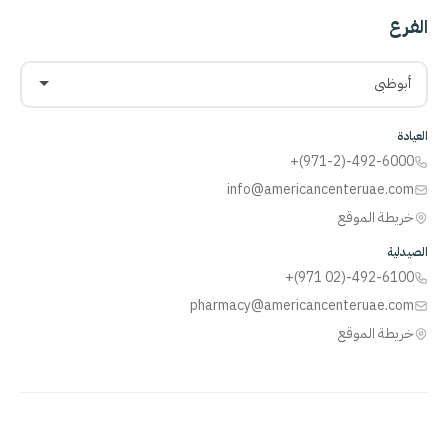
الفرع
أبوظبي
العيادة
+(971-2)-492-6000
info@americancenteruae.com
خريطة الموقع
الصيدلية
+(971 02)-492-6100
pharmacy@americancenteruae.com
خريطة الموقع
ACPN
© 2013 – 2026 جميع الحقوق محفوظة. بدعم من
AS
Health |
رقم ترخيص