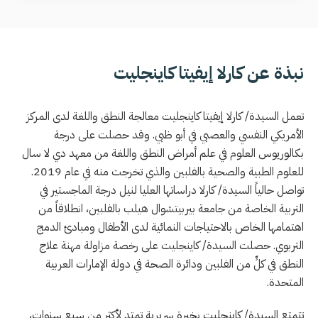
نبذة عن كارلا إيفيتا كاينجليت
تعمل السيدة/ كارلا إيفيتا كاينجليت معالجة النطق واللغة لدى المركز
الأمريكي النفسي والعصبي في أبو ظبي. وقد حصلت على درجة
بكالوريوس العلوم في علم أمراض النطق واللغة من معهد دي لا سال
للعلوم الطبية والصحية بالفلبين والذي تخرجت منه في عام 2019.
تواصل حالياً السيدة/ كارلا دراساتها العليا لنيل درجة الماجستير في
التربية الخاصة من جامعة بيربيتشوال هيلب بالفلبين، انطلاقاً من
اهتمامها الخاص بالاحتياجات النمائية لدى الأطفال ومبادئ الدمج
التربوي. حصلت السيدة/ كاينجليت على رخصة مزاولة مهنة علاج
النطق في كلٍّ من الفلبين ودائرة الصحة في دولة الإمارات العربية
المتحدة.
تتمتع السيدة/ كاينجليت بخبرة سريرية تمتد لأكثر من سبع سنوات،