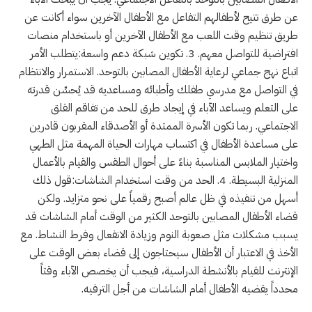
عن طرق تتيح لأطفالهم التفاعل مع الأطفال الآخرين سواء أكانت عن
طريق تنظيم وقت اللعب مع الأطفال الآخرين أو باستخدام منصات
افتراضية للتواصل معهم. 3. تكوين شبكة دعم واسعة:يتطلب الأمر
اتباع نهج جماعي لرعاية الأطفال المصابين بالتوحد. الاستمرار والانتظام
في التواصل مع مدرسي طفلك وأطبائه ومساعديه قد يُحسِّن قدرته
على التعلم ويساعد الآباء في إيجاد طرق للحد من تفاقم القلق
الاجتماعي. ربما تكون الأسرة الممتدة أو الأصدقاء المقربون قادرين
على مساعدة الأطفال في اكتساب مهارات الحياة المهمة مثل الطهي
واختيار الملابس المناسبة بناءً على أحوال الطقس والقيام بالأعمال
المنزلية البسيطة. 4. الحد من وقت استخدام الشاشات:قول ذلك
أسهل من تنفيذه في ظل عالم أصبح رقمياً على نحو متزايد. ولكن
قضاء الأطفال المصابين بالتوحد الكثير من الوقت أمام الشاشات قد
يسبب مشكلات مثل صعوبة النوم وزيادة الانفعال وفرط النشاط. مع
الأخذ في الاعتبار أن الأطفال سيحتاجون إلى قضاء بعض الوقت على
الإنترنت للقيام بالأنشطة الدراسية، فيجب أن يخصص الآباء وقتاً
محدداً يقضيه الأطفال أمام الشاشات من أجل الترفيه.