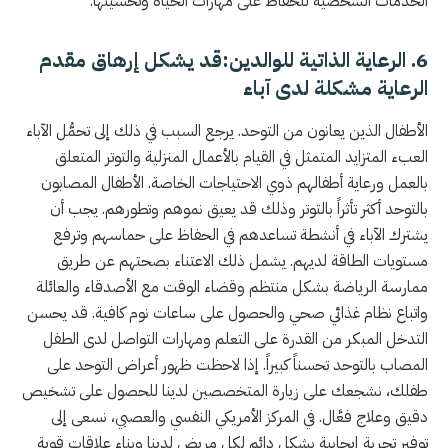
الخدمات الشخصية للحفاظ على مهارات الحياة وتحسينها.
6. الرعاية الذاتية للوالدين:قد يشكل إرهاق مقدم
الرعاية مشكلة لدى آباء
الأطفال الذين يعانون من التوحد. يرجع السبب في ذلك إلى تحمُّل الآباء
العبء المتزايد المتمثل في القيام بالأعمال المنزلية والتوتر المتعلق
بالعمل ورعاية أطفالهم ذوي الاحتياجات الخاصة. الأطفال المصابون
بالتوحد أكثر تأثراً بالتوتر وذلك قد يعيق نموهم وتطورهم. يجب أن
يشترك الآباء في أنشطة تساعدهم في الحفاظ على حماسهم وترفع
مستويات الطاقة لديهم. يشمل ذلك الاعتناء بصحتهم عن طريق
ممارسة الرياضة بشكل منتظم وقضاء الوقت مع الأصدقاء والعائلة
واتباع نظام غذائي صحي والحصول على ساعات نوم كافية. قد يحسن
التدخل المبكر من القدرة على التعلم ومهارات التواصل لدى الطفل
المصاب بالتوحد تحسناً كبيراً. إذا لاحظت ظهور أعراض التوحد على
طفلك، نشجعك على زيارة المتخصصين لدينا للحصول على تشخيص
دقيق وعلاج فعَّال. في المركز الأمريكي النفسي والعصبي، نسعى إلى
توفير تجربة إيجابية بشكل دائم لكل مريض لدينا وبناء علاقات قوية