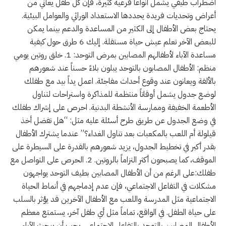
اضطراب طيفي يشمل أنواعاً فرعية كثيرة، فإن كل طفل يعاني من
أعراض وتحديات فريدة يحددها الاستعداد الوراثي والعوامل البيئية.
يحتاج بعض الأطفال إلى الكثير من المساعدة والدعم بينما يمكن
للبعض الآخر تعلم عيش حياة مستقلة. إليك 6 طرق حول كيفية
مساعدة الآباء لأطفالهم المصابين بمرض التوحد: 1. خلق روتين يومي
منظم: الأطفال المصابون بالتوحد يبلون بلاءً حسناً عند شعورهم
بالألفة ويعانون عند وقوع أحداث مفاجئة. اعمل يداً بيد مع طفلك
لوضع جدول يشمل أوقاتاً منتظمة للمذاكرة واستراحات لتناول
الأطعمة الخفيفة وممارسة الأنشطة البدنية. احرص على إشراك طفلك
في وضع الجدول عن طريق طرح أسئلة عليه مثل: “هل تفضل أخذ
قيلولة أم اللعب بالمكعبات بعد تناول الغداء؟” عندما يشترك الأطفال
بقدر أكبر في تخطيط الجدول، يزيد شعورهم بالقدرة على السيطرة على
الموقف، كما يصبحون أكثر التزاماً بالروتين. 2. الحرص على التواصل مع
طفلك:على الرغم من أن الأطفال المصابين بطيف التوحد يواجهون
مشكلات في التفاعل الاجتماعي، فإن عدم إدماجهم في أنماط الحياة
الاجتماعية مثل المدرسة واللعب مع الأطفال الآخرين قد يؤثر بالسلب
على حياة الطفل. في الواقع، تماماً مثل أي طفل آخر، يستمتع معظم
الأطفال المصابين بالتوحد بالتفاعل الاجتماعي. يجب أن يبحث الآباء