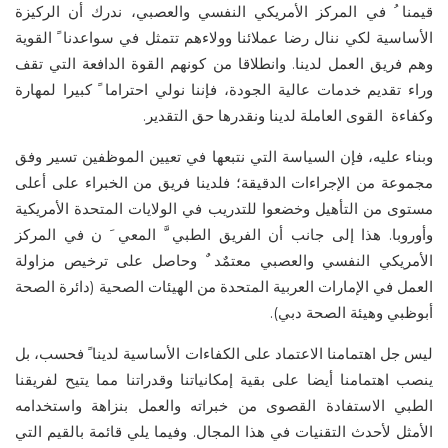
قيمنا ُ في المركز الأمريكي النفسي والعصبي، ندرك أن الركيزة
الأساسية لكي ننال رضا عملائنا وولاءهم تتمثل في سواعدنا ً القوية
وهم فريق العمل لدينا. وانطلاقا من كونهم القوة الدافعة التي تقف
وراء تقديم خدمات عالية الجودة، فإننا نولي احتراما ً كبيرا لمهارة
وكفاءة القوى العاملة لدينا ونقدرها حق التقدير.
وبناء عليه، فإن السياسة التي نتبعها في تعيين الموظفين تسير وفق
مجموعة من الإجراءات الدقيقة؛ فلدينا فريق من الخبراء على أعلى
مستوى من التأهيل وخضعوا للتدريب في الولايات المتحدة الأمريكية
وأوروبا. هذا إلى جانب أن الفريق الطبي َّ المعي َ ن في المركز
الأمريكي النفسي والعصبي معتمٌد ٌ وحاصل على ترخيص مزاولة
العمل في الإمارات العربية المتحدة من الهيئات الصحية (دائرة الصحة
أبوظبي وهيئة الصحة دبي).
ليس جل اهتمامنا الاعتماد على الكفاءات الأساسية لدينا ً فحسب، بل
ينصب اهتمامنا أيضا على بقية إمكانياتنا وقدراتنا مما يتيح لفريقنا
الطبي الاستفادة القصوى من خبراته والعمل بنزاهة واستخدامه
الأمثل لأحدث التقنيات في هذا المجال. وفيما يلي قائمة بالقيم التي