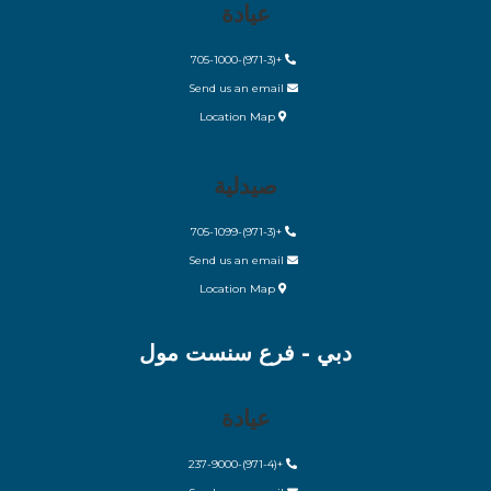
عيادة
+(971-3)-705-1000
Send us an email
Location Map
صيدلية
+(971-3)-705-1099
Send us an email
Location Map
دبي - فرع سنست مول
عيادة
(971-4)-237-9000
+