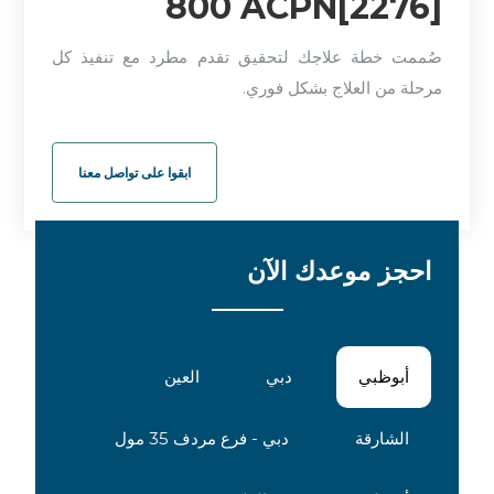
800 ACPN[2276]
صُممت خطة علاجك لتحقيق تقدم مطرد مع تنفيذ كل
مرحلة من العلاج بشكل فوري.
ابقوا على تواصل معنا
احجز موعدك الآن
أبوظبي
دبي
العين
الشارقة
دبي - فرع مردف 35 مول