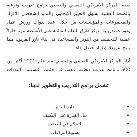
يُقدم المركز الأمريكي النفسي والعصبي برامج تدريب وتوعية
بالصحة العقلية تسهل التغيير الإيجابي والنمو الشخصي للأفراد
والمجموعات والمؤسسات من خلال عقد ندوات وورش عمل
ودورات تدريبية. توفر طرق التعلم القائمة على الأنشطة لدينا حلولاً
عملية للتخفيف من التوتر والمساعدة في بناء تآزر الفريق، مما
يتيح لفريقك إظهار أفضل أداء.
أدار المركز الأمريكي النفسي والعصبي منذ عام 2009 أكثر من
300 برنامج تدريب وتطوير مهني في فئتين رئيسيتين: الندوات
والمؤتمرات الطبية، والدورات وورش العمل للمؤسسات. حتى
تشمل برامج التدريب والتطوير لدينا:
الآن، شارك أكثر من 20,000 شخص في هذه البرامج التدريبية.
إدارة التوتر
بناء القدرة على التكيف
التحكم في الغضب
تسوية النزاعات