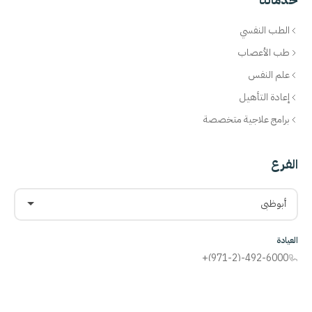
الطب النفسي
طب الأعصاب
علم النفس
إعادة التأهيل
برامج علاجية متخصصة
الفرع
أبوظبي
العيادة
+(971-2)-492-6000
info@americancenteruae.com
خريطة الموقع