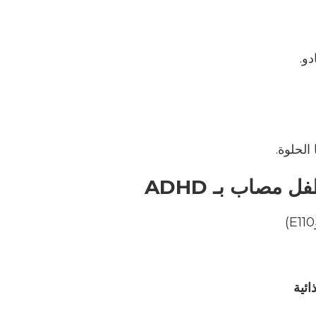
دو
.
 الحلوة
.
طفل مصاب بـ
ADHD
E110)
ائية