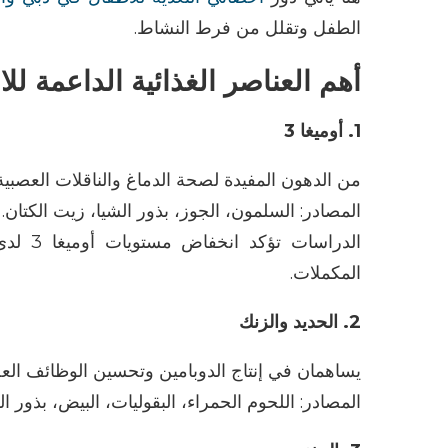
الطفل وتقلل من فرط النشاط
.
أهم العناصر الغذائية الداعمة للا
1.
أوميغا
3
من الدهون المفيدة لصحة الدماغ والناقلات العصبية
المصادر
:
السلمون، الجوز، بذور
الشيا
، زيت الكتان
.
الدراسات
تؤكد انخفاض مستويات
أوميغا
3 لدى الأطفال المصابين بـ
المكملات
.
2.
الحديد والزنك
يساهمان في إنتاج الدوبامين وتحسين الوظائف الع
المصادر
:
اللحوم الحمراء، البقوليات، البيض، بذور ا