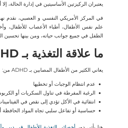
يعتبران الركيزتين الأساسيتين في إدارة الحالة، إلا أ
في
المركز الأمريكي النفسي
و العصبي
، نقدم نهجً
علم نفس الأطفال
،
أطباء الأعصاب للأطفال
،
و
أخ
الطفل في جميع جوانب حياته، ومن بينها
تحسين الس
ما علاقة التغذية بـ
ADHD
يعاني الكثير من الأطفال المصابين بـ
ADHD
من
:
عدم انتظام الوجبات أو تخطيها
الرغبة المفرطة في تناول السكريات أو الكربو
انتقائية في الأكل تؤدي إلى نقص في الفيتامينا
حساسية أو تفاعل سلبي تجاه المواد الحافظة أو 
هنا يأتي دور
أخصائي التغذية للأطفال في دبي
وأ