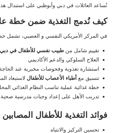
نُساعد العائلات في
دبي
وأبوظبي
على استبدال هذه
كيف نُدمج التغذية ضمن خطة عل
في
المركز الأمريكي النفسي
و العصبي
، تشمل خط
تقييم شامل من
طبيب نفسي للأطفال في دبي 
العلاج السلوكي والدعم الأكاديمي
استشارة تغذوية وفحوصات مخبرية عند الحاجة
تنسيق مع
أطباء الأعصاب للأطفال
لاستبعاد الم
خطة غذائية عملية تناسب النظام الغذائي المح
تدريب الأهل على إعداد وجبات مدرسية صحية 
فوائد التغذية للأطفال المصابين ب
تحسين التركيز والانتباه