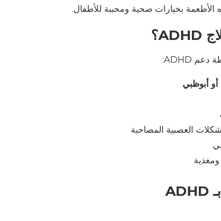
 الأطعمة بخيارات صحية ومحببة للأطفال
.
اج
ADHD
؟
ة دعم
ADHD:
أو أبوظبي
شكلات العصبية المصاحبة
لي
ومغذية
ـ
ADHD