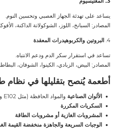
3.
المغنيسيوم
يساعد على تهدئة الجهاز العصبي وتحسين النوم
.
المصادر
:
السبانخ، اللوز، الشوكولاتة الداكنة، الأفوكا
4.
البروتين والكربوهيدرات المعقدة
تساعد في استقرار سكر الدم ودعم الانتباه
.
المصادر
:
البيض، الزبادي،
الكينوا
، الشوفان، البطاطا
أطعمة يُنصح بتقليلها في نظام 
الألوان الصناعية
والمواد الحافظة
(
مثل
E102
و
السكريات المكررة
المشروبات الغازية أو مشروبات الطاقة
الوجبات السريعة والجاهزة منخفضة القيمة الغذ