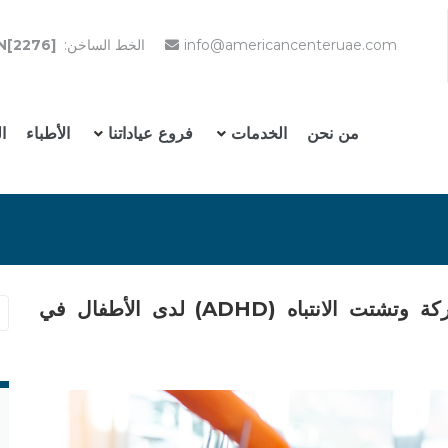
info@americancenteruae.com
الخط الساخن:
N[2276]
من نحن
الخدمات
فروع عياداتنا
الأطباء
ا
دور التغذية في إدارة اضطراب فرط الحركة وتشتت الانتباه (ADHD) لدى الأطفال في