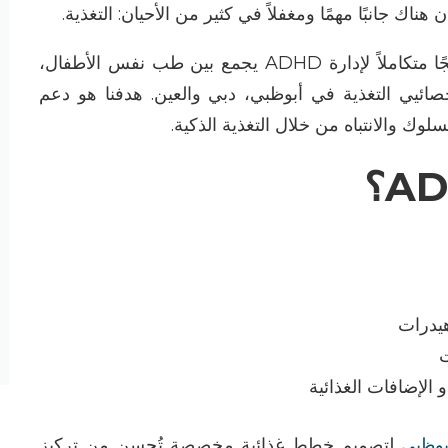
ن هناك جانبًا مهمًا ومغفلاً في كثير من الأحيان
:
التغذية
.
ا متكاملاً لإدارة
ADHD
يجمع بين
طب نفس الأطفال
،
صائيي
التغذية
في
أبوظبي
، دبي
والعين
.
هدفنا هو دعم
لوك والانتباه من خلال التغذية الذكية
.
؟
هيدرات
ت
الإضافات الغذائية
بوظبي
لتصميم خطط غذائية مخصصة تُحسن من تركيز