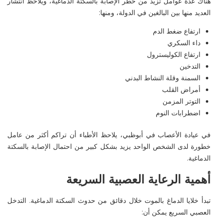
هناك عدة عوامل تزيد من خطر الإصابة بالسكتة الدماغية، ويُلاحظ انتشار
العديد منها بين البالغين في الدولة، ومنها
:
ارتفاع ضغط الدم
داء السكري
ارتفاع الكوليسترول
التدخين
السمنة وقلة النشاط البدني
أمراض القلب
التوتر المزمن
اضطرابات النوم
في
عيادة الأعصاب في
أبوظبي
، يلاحظ الأطباء أن تراكم أكثر من عامل
خطورة لدى الشخص الواحد يزيد بشكل كبير من احتمال الإصابة بالسكتة
الدماغية
.
أهمية الرعاية العصبية السريعة
تبدأ خلايا الدماغ بالموت خلال دقائق من حدوث السكتة الدماغية. التدخل
العصبي السريع يمكن أن
: