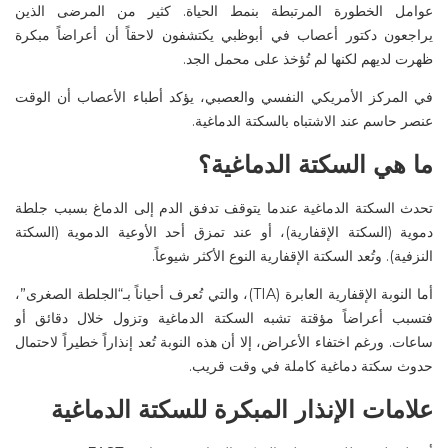
عوامل الخطورة المرتبطة بنمط الحياة. كثير من المرضى الذين
يراجعون
دكتور أعصاب في
أبوظبي
يكتشفون لاحقاً أن أعراضاً مبكرة
ظهرت لديهم لكنها لم تُؤخذ على محمل الجد
.
في
المركز الأمريكي النفسي والعصبي
، يؤكد أطباء الأعصاب أن الوقت
عنصر حاسم عند الاشتباه بالسكتة الدماغية
.
ما هي السكتة الدماغية؟
تحدث السكتة الدماغية عندما يتوقف تدفق الدم إلى الدماغ بسبب جلطة
دموية (السكتة
الإقفارية
)، أو عند تمزق أحد الأوعية الدموية (السكتة
النزفية). وتُعد السكتة
الإقفارية
النوع الأكثر شيوعاً
.
أما
النوبة
الإقفارية
العابرة
(TIA)
، والتي تُعرف أحياناً بـ“الجلطة الصغرى”،
فتسبب أعراضاً مؤقتة تشبه السكتة الدماغية وتزول خلال دقائق أو
ساعات. ورغم اختفاء الأعراض، إلا أن هذه النوبة تُعد إنذاراً خطيراً لاحتمال
حدوث سكتة دماغية كاملة في وقت قريب
.
علامات الإنذار المبكرة للسكتة الدماغية