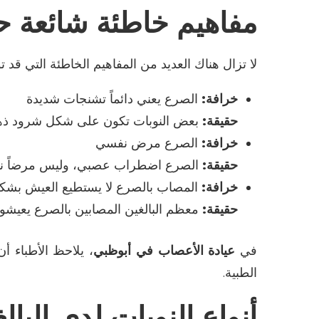
مفاهيم خاطئة شائعة 
لا تزال هناك العديد من المفاهيم الخاطئة التي قد ت
خرافة
:
الصرع يعني دائماً تشنجات شديدة
حقيقة
:
بعض النوبات تكون على شكل شرود ذهني
خرافة
:
الصرع مرض نفسي
حقيقة
:
الصرع اضطراب عصبي، وليس مرضاً نف
خرافة
:
المصاب بالصرع لا يستطيع العيش بشك
حقيقة
:
معظم البالغين المصابين بالصرع يعيشون 
في
عيادة الأعصاب في أبوظبي
، يلاحظ الأطباء أ
الطبية
.
أنواع النوبات لدى البال