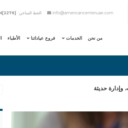
info@americancenteruae.com
الخط الساخن:
N[2276]
من نحن
الخدمات
فروع عياداتنا
الأطباء
ا
 وإدارة حديثة