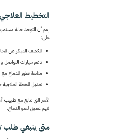
التخطيط العلاجي 
رغم أن التوحد حالة مستمرة،
على:
الكشف المبكر عن الحال
دعم مهارات التواصل وال
متابعة تطور الدماغ مع ا
تعديل الخطة العلاجية
الأسر التي تتابع مع
طبيب أع
فهم عميق لنمو الدماغ.
متى ينبغي طلب ت