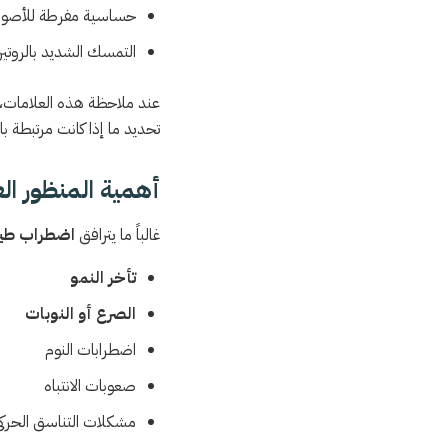
حساسية مفرطة للأصوات
التمسك الشديد بالروتين
عند ملاحظة هذه العلامات، 
تحديد ما إذا كانت مرتبطة با
أهمية المنظور ا
غالباً ما يترافق
اضطراب طي
تأخر النمو
الصرع أو النوبات
اضطرابات النوم
صعوبات الانتباه
مشكلات التناسق الحرك