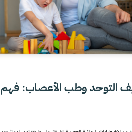
 التوحد وطب الأعصاب: فهم ا
د
من
الاضطرابات النمائية العصبية
التي تؤثر على طريقة تطور الدماغ وعمل