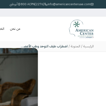
info@americancenteruae.com
800 ACPN[2276]
أبوظبي
من نحن
الخ
الرئيسية
/
المدونة
/
اضطراب طيف التوحد وطب الأعصاب: فهم الاختلافات الدماغية