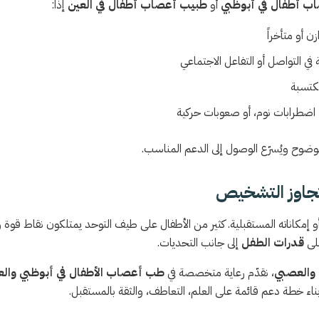
ب أطفال في أبوظبي
أو
طبيب أعصاب أطفال في العين
إذا:
ن أو متأخراً
التواصل أو التفاعل الاجتماعي
مكتسبة
 اضطرابات نوم، أو صعوبات حركية
الوضوح ويُسرّع الوصول إلى الدعم المناسب.
تجاوز التشخيص
 أو إمكاناته المستقبلية. كثير من الأطفال على طيف التوحد يمتلكون نقاط قوة
على
قدرات الطفل
إلى جانب التحديات.
ي والعصبي
، نقدّم رعاية متخصصة في
طب أعصاب الأطفال في أبوظبي والع
بناء خطة دعم قائمة على العلم، التعاطف، والثقة بالمستقبل.