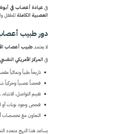
في
عيادة أعصاب في أبوظ
العصبية الكاملة
للطفل ول
دور طبيب أعصاب ا
لا يعتمد
طبيب أعصاب الأ
في
المركز الأمريكي النفس
تاريخاً طبياً ونمائياً مفصلا
فحصاً عصبياً وحركياً شام
تقييم التواصل، الانتباه،
فحص وجود نوبات أو ا
التعاون مع تخصصات أخر
يساعد هذا النهج متعدد ال