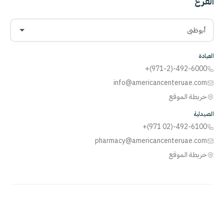
الفرع
أبوظبي
العيادة
+(971-2)-492-6000
info@americancenteruae.com
خريطة الموقع
الصيدلية
+(971 02)-492-6100
pharmacy@americancenteruae.com
خريطة الموقع
ACPN
© 2013 – 2026 جميع الحقوق محفوظة. بدعم من
AS
Health |
رقم ترخيص
وزارة الصحة:
5R8QJUSR
|
سياسة الخصوصية