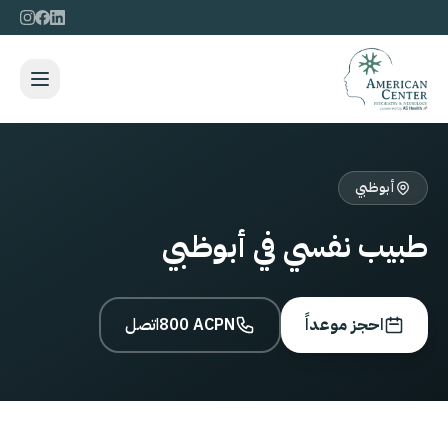
أبوظبي
طبيب نفسي في أبوظبي
احجز موعداً
800 ACPN
اتصل