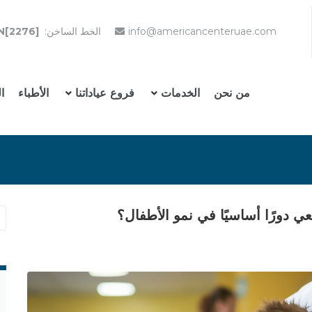
info@americancenteruae.com
الخط الساخن:
N[2276]
من نحن
الخدمات
فروع عياداتنا
الأطباء
ا
عي دورًا أساسيًا في نمو الأطفال؟