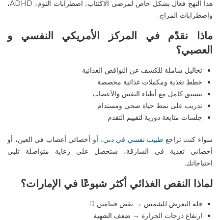
هذا النهج فعال بشكل خاص لمرضى الاكتئاب، اضطرابات النوم،
ADHD
،
واضطرابات المزاج
.
ماذا نقدّم في المركز الأمريكي النفسي
و
العصبي
؟
تحاليل شاملة للكشف عن النواقص الغذائية
خطط تغذية ومكملات غذائية مخصصة
تنسيق كامل مع أطباء النفس والأعصاب
تدريب على نمط حياة صحي ومستدام
جلسات متابعة دورية لتقييم التقدم
سواء كنت تراجع
طبيب نفسي في دبي
، أو
أخصائي أعصاب في العين
، أو
أخصائي تغذية في الشارقة
، ستحصل على رعاية متواصلة تلبي
احتياجاتك
.
لماذا النقص الغذائي أكثر شيوعًا في الإمارات؟
قلة التعرض للشمس → نقص فيتامين
D
ارتفاع درجات الحرارة → ضعف الشهية