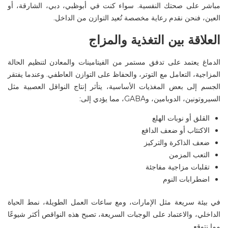
مباشر على صحتك النفسية. سواء كنت في
أبوظبي
، دبي، الشارقة، أو
العين
، فنحن نقدم رعاية مخصصة تُعيد التوازن من الداخل
.
العلاقة بين التغذية والمزاج
الدماغ يعتمد على تدفق مستمر من الفيتامينات والمعادن لتنظيم الحالة
المزاجية، التعامل مع التوتر، والحفاظ على التوازن العاطفي. وعندما يفتقر
الجسم إلى بعض المغذيات الأساسية، يتأثر إنتاج النواقل العصبية مثل
السيروتونين
،
الدوبامين
، و
GABA
، مما يؤدي إلى
:
القلق أو نوبات الهلع
الاكتئاب أو ضعف الدافع
ضعف الذاكرة والتركيز
التعب المزمن
تقلبات مزاجية مفاجئة
اضطرابات النوم
في بيئة سريعة مثل الإمارات، ومع ساعات العمل الطويلة، نمط الحياة
الداخلي، والاعتماد على الوجبات السريعة، تصبح هذه النواقص أكثر شيوعًا
مما نتوقع
.