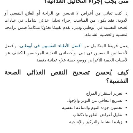
متى يجب إجراء التحاليل الغذائية؟
إذا كنت تعاني من أعراض لا تتحسن مع الراحة أو العلاج النفسي أو
الأدوية، فقد يكون من المناسب إجراء
تحليل غذائي شامل
.
في
عيادات
الصحة النفسية في
أبوظبي
ودبي
، نقدم تقييمًا
تغذويًا
متكاملاً ضمن برامجنا
النفسية والعصبية الشاملة
.
يعمل فريقنا المتكامل من
أفضل الأطباء النفسيين في
أبوظبي
، و
أفضل
الأخصائيين النفسيين في دبي
،
و
أخصائيي
التغذية المرخصين
للكشف عن
الأسباب الخفية للأعراض ووضع خطة علاج غذائية دقيقة
.
كيف يُحسن تصحيح النقص الغذائي الصحة
النفسية؟
تعزيز استقرار المزاج
تسريع التعافي من التوتر والإجهاد
تحسين جودة النوم والمناعة النفسية
تقليل أعراض القلق والاكتئاب
زيادة النشاط والتركيز والإنتاجية