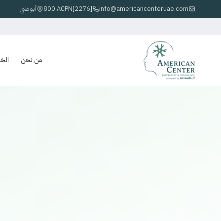
info@americancenteruae.com
800 ACPN[2276]
أبوظبي
من نحن
الخ