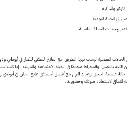
تركيز والذاكرة
ل في الحياة اليومية
تقدم وتحديث الخطة العلاجية
الحالات العصبية ليست نهاية الطريق. مع العلاج النطقي للكبار في أبوظبي ودب
قة بالنفس، والانخراط مجددًا في الحياة الاجتماعية والمهنية . إذا كنت أنت أ
لة عصبية، احجز موعدك اليوم مع أفضل أخصائيي علاج النطق في أبوظبي ودب
حلة التعافي لاستعادة صوتك وحضورك .