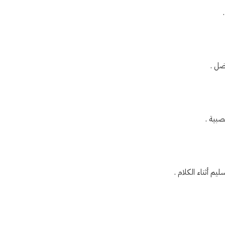
ضل .
بية .
 أثناء الكلام .