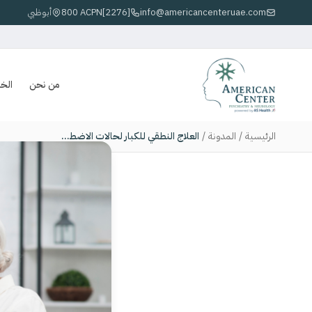
info@americancenteruae.com
800 ACPN[2276]
أبوظبي
من نحن
الخ
الرئيسية
/
المدونة
/
العلاج النطقي للكبار لحالات الاضطرابات العصبية: دعم شامل في أبوظبي ودبي