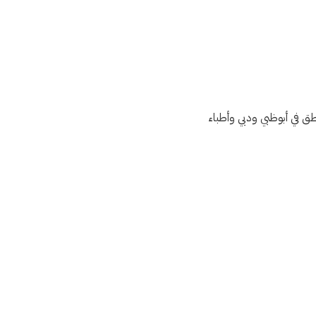
نطق في أبوظبي ودبي وأطباء