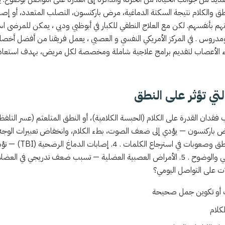
طق والكلام نتيجة السكتة الدماغية، مرض باركنسون، التصلب المتعدد، أو إص
هم بأنفسهم. لكن مع العلاج النطقي للكبار في أبوظبي ودبي ، يمكن للمرضى است
دروس . في المركز الأمريكي النفسي و العصبي ، يعمل فريقنا من أفضل أخصائي
باء الأعصاب لتقديم برامج علاجية شاملة ومخصصة لكل مريض، بهدف استعادة
لتي تؤثر على النطق
 فقدان القدرة على الكلام (الحبسة الكلامية)، أو النطق المتلعثم (عسر التلف
 في استرجاع الكلمات . 4. إصابات الدماغ الرضحية
(TBI)
— تؤد
وصعوبات في التنظيم الكلامي والوضوح . 5. الأمراض العصبية العضلية — تسبب ضعف تدريجي
لات على التواصل اليومي؟
ت أو تكوين جمل صحيحة
كلام