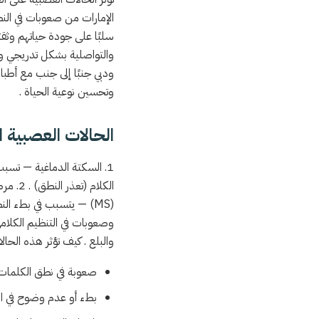
الإمارات من صعوبات في الن
سلبًا على جودة حياتهم وثقت
والتواصلية بشكل تدريجي وم
ودبي جنبًا إلى جنب مع أط
وتحسين نوعية الحياة .
الحالات العصبية ا
1. السكتة الدماغية — تسبب
الكلام (تعذر النطق) . 2. مرض باركنسون — يؤدي إلى ضعف الصوت، بطء الكلام، وانخفاض تعبيرات الوجه . 3. التصلب المتعدد
(MS)
— يتسبب في بطء النطق وصعوبات
والبلع . كيف تؤثر هذه الحا
صعوبة في نطق الكلما
بطء أو عدم وضوح في ال