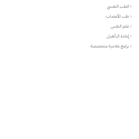
الطب النفسي
طب الأعصاب
علم النفس
إعادة التأهيل
برامج علاجية متخصصة
الفرع
أبوظبي
العيادة
+(971-2)-492-6000
info@americancenteruae.com
خريطة الموقع
الصيدلية