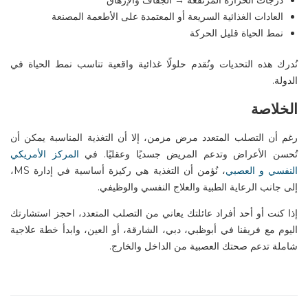
العادات الغذائية السريعة أو المعتمدة على الأطعمة المصنعة
نمط الحياة قليل الحركة
نُدرك هذه التحديات ونُقدم حلولًا غذائية واقعية تناسب نمط الحياة في
الدولة
.
الخلاصة
رغم أن التصلب المتعدد مرض مزمن، إلا أن التغذية المناسبة يمكن أن
تُحسن الأعراض وتدعم المريض جسديًا وعقليًا. في
المركز الأمريكي
النفسي
و العصبي
، نُؤمن أن
التغذية هي ركيزة أساسية في إدارة
MS
،
إلى جانب الرعاية الطبية والعلاج النفسي والوظيفي
.
إذا كنت أو أحد أفراد عائلتك يعاني من
التصلب المتعدد
، احجز استشارتك
اليوم مع فريقنا في
أبوظبي
، دبي، الشارقة، أو العين
، وابدأ خطة علاجية
شاملة تدعم صحتك العصبية من الداخل والخارج
.