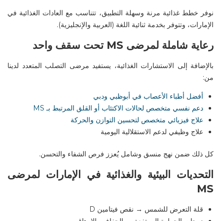
نوفر خطط غذائية مرنة وسهلة التطبيق، تتناسب مع العادات الغذائية في
الإمارات، وتتوفر بخدمة ثنائية اللغة (العربية والإنجليزية)
.
رعاية شاملة لمرضى
MS
تحت سقف واحد
بالإضافة إلى الاستشارات الغذائية، يستفيد مرضى التصلب المتعدد لدينا
من
:
أفضل أطباء الأعصاب في أبوظبي ودبي
دعم نفسي متخصص لحالات الاكتئاب أو القلق المرتبط بـ MS
علاج فيزيائي متخصص لتحسين التوازن والحركة
علاج وظيفي لدعم الاستقلالية اليومية
كل ذلك ضمن نهج منسق وشامل يُعزز فرص الشفاء والتحسن
.
التحديات البيئية والغذائية في الإمارات لمرضى
MS
قلة التعرض للشمس → نقص فيتامين
D
درجات الحرارة المرتفعة → الجفاف والإرهاق