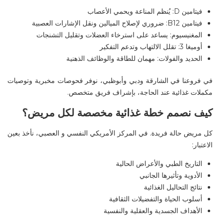
فيتامين D: يُنظم المناعة ويحمي الأعصاب
فيتامين B12: ضروري لإصلاح الميالين ونقل الإشارات العصبية
المغنيسيوم: يساعد على استرخاء العضلات وتقليل التشنجات
أوميغا 3: تقلل الالتهاب وتدعم التفكير
الحديد والفولات: مهمان للطاقة والوظائف الذهنية
في فروعنا في
الشارقة ودبي
وأبوظبي
، نوفر فحوصات مخبرية وتوصيات
مكملات غذائية عند الحاجة، بإشراف فريق متخصص
.
كيف نصمم خطة غذائية مخصصة لكل مريض؟
كل مريض حالة فريدة. في
المركز الأمريكي النفسي
و العصبي
، نأخذ بعين
الاعتبار
:
التاريخ الطبي والأعراض الحالية
الأدوية وتأثيرها الجانبي
نتائج التحاليل الغذائية
أسلوب الحياة والتفضيلات الثقافية
الأهداف الجسدية والعقلية والنفسية