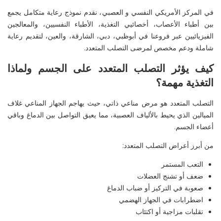
في
المركز الأمريكي النفسي
و العصبي
، نقدم نموذج رعاية متكامل يجمع
بين
أطباء الأعصاب،
أخصائيي
التغذية، الأطباء النفسيين، والمعالجين
الفيزيائيين
عبر فروعنا في
أبوظبي
، دبي، الشارقة، والعين
، لتقديم رعاية
شاملة ودعم مخصص لمرضى التصلب المتعدد
.
كيف يؤثر التصلب المتعدد على الجسم ولماذا
التغذية مهمة؟
التصلب المتعدد هو مرض مناعي ذاتي، حيث يهاجم الجهاز المناعي غلاف
الميالين الذي يحيط بالألياف العصبية، مما
يعيق
التواصل بين الدماغ وباقي
أعضاء الجسم
.
من أبرز أعراض التصلب المتعدد
:
التعب المستمر
ضعف أو تشنج العضلات
صعوبة في التركيز أو ضباب الدماغ
اضطرابات في الجهاز الهضمي
تقلبات مزاجية أو اكتئاب