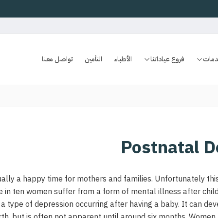
دمات
فروع عياداتنا
الأطباء
التأمين
تواصل معنا
Postnatal D
ally a happy time for mothers and families. Unfortunately this 
in ten women suffer from a form of mental illness after child
s a type of depression occurring after having a baby. It can deve
rth, but is often not apparent until around six months. Women