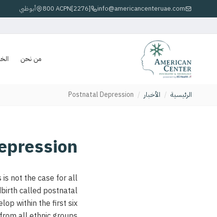
info@americancenteruae.com
800 ACPN[2276]
أبوظبي
من نحن
الخ
الرئيسية
/
الأخبار
/
Postnatal Depression
epression
is not the case for all
birth called postnatal
lop within the first six
 from all ethnic groups