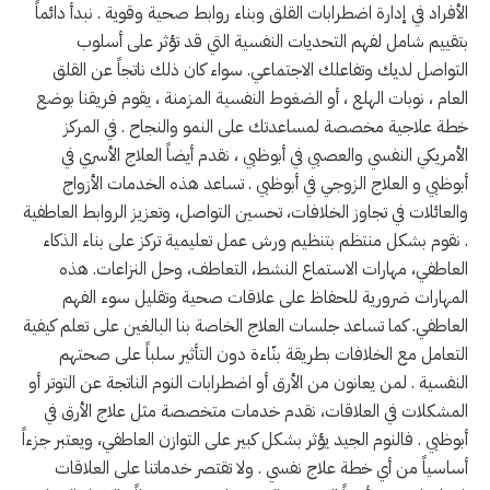
الأفراد في إدارة اضطرابات القلق وبناء روابط صحية وقوية . نبدأ دائماً
بتقييم شامل لفهم التحديات النفسية التي قد تؤثر على أسلوب
التواصل لديك وتفاعلك الاجتماعي. سواء كان ذلك ناتجاً عن القلق
العام ، نوبات الهلع ، أو الضغوط النفسية المزمنة ، يقوم فريقنا بوضع
خطة علاجية مخصصة لمساعدتك على النمو والنجاح . في المركز
الأمريكي النفسي والعصبي في أبوظبي ، نقدم أيضاً العلاج الأسري في
أبوظبي و العلاج الزوجي في أبوظبي . تساعد هذه الخدمات الأزواج
والعائلات في تجاوز الخلافات، تحسين التواصل، وتعزيز الروابط العاطفية
. نقوم بشكل منتظم بتنظيم ورش عمل تعليمية تركز على بناء الذكاء
العاطفي، مهارات الاستماع النشط، التعاطف، وحل النزاعات. هذه
المهارات ضرورية للحفاظ على علاقات صحية وتقليل سوء الفهم
العاطفي. كما تساعد جلسات العلاج الخاصة بنا البالغين على تعلم كيفية
التعامل مع الخلافات بطريقة بنّاءة دون التأثير سلباً على صحتهم
النفسية . لمن يعانون من الأرق أو اضطرابات النوم الناتجة عن التوتر أو
المشكلات في العلاقات، نقدم خدمات متخصصة مثل علاج الأرق في
أبوظبي . فالنوم الجيد يؤثر بشكل كبير على التوازن العاطفي، ويعتبر جزءاً
أساسياً من أي خطة علاج نفسي . ولا تقتصر خدماتنا على العلاقات