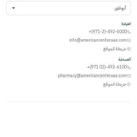
أبوظبي
العيادة
+(971-2)-492-6000
info@americancenteruae.com
خريطة الموقع
الصيدلية
+(971 02)-492-6100
pharmacy@americancenteruae.com
خريطة الموقع
ACPN
© 2013 – 2026 جميع الحقوق محفوظة. بدعم من
AS
Health |
رقم ترخيص
وزارة الصحة:
5R8QJUSR
|
سياسة الخصوصية
🇺🇸
🇦🇪