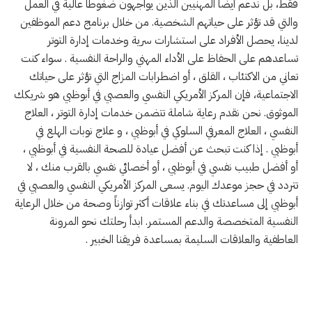
فقط، بل ندعم أيضاً المهنيين الذين يواجهون ضغوطاً عالية في العمل
والتي قد تؤثر على حياتهم الشخصية. من خلال برنامج دعم الموظفين
لدينا، يحصل الأفراد على استشارات سرية وخدمات إدارة التوتر
تساعدهم على الحفاظ على الأداء المهني والراحة النفسية . سواء كنت
تعاني من الاكتئاب ، القلق ، أو اضطرابات المزاج التي تؤثر على حياتك
الاجتماعية، فإن المركز الأمريكي النفسي والعصبي في أبوظبي هو شريكك
الموثوق. نحن نقدم رعاية شاملة تتضمن خدمات إدارة التوتر ، العلاج
النفسي ، العلاج المعرفي السلوكي في أبوظبي ، و علاج نوبات الهلع في
أبوظبي . إذا كنت تبحث عن أفضل عيادة للصحة النفسية في أبوظبي ،
أو أفضل طبيب نفسي في أبوظبي ، أو أخصائي نفسي بالقرب منك ، لا
تتردد في حجز موعدك اليوم. يسعى المركز الأمريكي النفسي والعصبي في
أبوظبي إلى مساعدتك في بناء علاقات أكثر توازناً وصحة من خلال الرعاية
النفسية المتخصصة والدعم المستمر. ابدأ رحلتك نحو المرونة
العاطفية والعلاقات السليمة بمساعدة فريقنا الخبير .