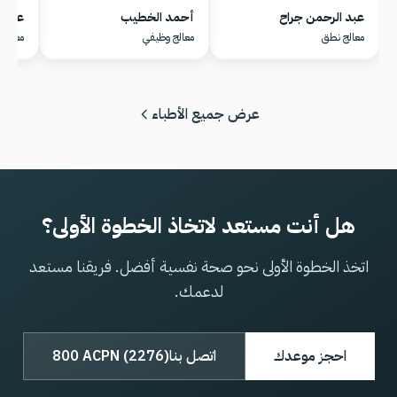
عبد الرحمن جراح
أحمد الخطيب
عامر 
معالج نطق
معالج وظيفي
معالج 
عرض جميع الأطباء
هل أنت مستعد لاتخاذ الخطوة الأولى؟
اتخذ الخطوة الأولى نحو صحة نفسية أفضل. فريقنا مستعد
لدعمك.
احجز موعدك
اتصل بنا
800 ACPN (2276)