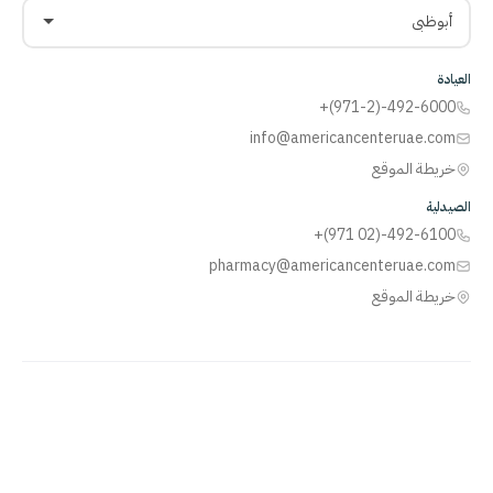
أبوظبي
العيادة
+(971-2)-492-6000
info@americancenteruae.com
خريطة الموقع
الصيدلية
+(971 02)-492-6100
pharmacy@americancenteruae.com
خريطة الموقع
ACPN
© 2013 – 2026 جميع الحقوق محفوظة. بدعم من
AS
Health |
رقم ترخيص
وزارة الصحة:
5R8QJUSR
|
سياسة الخصوصية
🇺🇸
🇦🇪