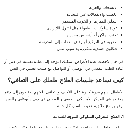
الانسحاب والعزلة
الغضب والانفعالات غير المعتادة
التعلق المفرط أو الخوف المستمر
عودة سلوكيات الطفولة مثل التبول اللاإرادي
تجنب أماكن أو أشخاص محددين
صعوبة في التركيز أو رفض الذهاب إلى المدرسة
شكاوى جسدية متكررة بلا سبب طبي
في حال لاحظت هذه الأعراض، يمكنك التوجه إلى
عيادة نفسية في دبي
أو
عيادة الطب النفسي في
أبوظبي
أو التواصل مع
طبيب نفسي في العين
.
كيف تساعد جلسات العلاج طفلك على التعافي؟
الأطفال لديهم قدرة كبيرة على التكيف والتعافي، لكنهم يحتاجون إلى دعم
مختص. في
المركز الأمريكي النفسي
و العصبي
في
دبي
و
أبوظبي
و
العين
،
نوفر برامج علاجية حديثة تناسب كل حالة.
1
. العلاج المعرفي السلوكي الموجه للصدمة
يساعد الطفل على مواجهة الذكريات المؤلمة، وإعادة بناء التفكير الإيجابي،