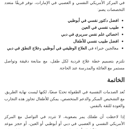
في
المركز الأمريكي النفسي
و العصبي
في الإمارات، نوفر فريقًا متعدد
التخصصات يضم:
افضل دكتور نفسي في أبوظبي
طبيب نفسي في العين
اخصائي علم نفس سريري في دبي
افضل طبيب نفسي للأطفال
معالجين خبراء في
العلاج الوظيفي في أبوظبي
و
علاج النطق في دبي
نلتزم بتصميم خطة علاج فردية لكل طفل، مع متابعة دقيقة وتواصل
مستمر مع العائلة والمدرسة عند الحاجة.
الخاتمة
تُعد الصدمات النفسية في الطفولة تحديًا صعبًا، لكنها ليست نهاية الطريق.
مع التشخيص المبكر والدعم المتخصص، يمكن للأطفال تجاوز هذه التجارب
والعودة للثقة بالنفس.
إذا لاحظت أن طفلك يمر بصعوبة، لا تتردد في التواصل مع
المركز
الأمريكي النفسي
و العصبي
في
دبي
أو
أبوظبي
أو
العين
، أو حجز موعد