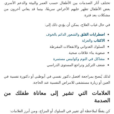
تختلف آثار الصدمات بين الأطفال حسب العمر والبيئة والدعم الأسري.
بعض الأطفال تظهر عليهم الأعراض سريعًا، بينما قد يعاني آخرون من
مشكلات بعد فترة.
في حال غياب العلاج، يمكن أن يؤدي ذلك إلى:
اضطرابات القلق
والشعور الدائم بالخوف
الاكتئاب
والعزلة
السلوك العدواني والانفعالات المفرطة
صعوبة بناء علاقات صحية
مشاكل في النوم وكوابيس مستمرة
ضعف التركيز وتراجع المستوى الدراسي
لذلك يُنصح بمراجعة
افضل
دكتور نفسي في
أبوظبي
أو
دكتورة نفسية في
العين
أو زيارة
مستشفى
للامراض
النفسية
عند الحاجة.
العلامات التي تشير إلى معاناة طفلك من
الصدمة
كن يقظًا لملاحظة أي تغيير في السلوك أو المزاج، ومن أبرز العلامات: