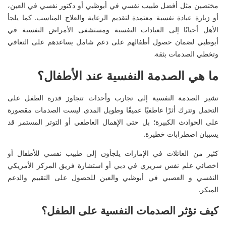
مختصين مثل
أفضل طبيب نفسي في
أبوظبي
أو
دكتور نفسي في العين
،
أو زيارة
عيادة نفسية
معتمدة لتقديم الرعاية والعلاج المناسب. كما يلجأ
الأهل أحيانًا إلى
العيادات النفسية
و
مستشفى الأمراض النفسية في
أبوظبي
لضمان حصول أطفالهم على دعم شامل يساعدهم على التعافي
وتخطي الصدمات بثقة.
ما هي الصدمة النفسية عند الأطفال؟
تشير
الصدمة النفسية
إلى تجارب وأحداث تتجاوز قدرة الطفل على
التحمل وتترك أثرًا عاطفيًا عميقًا وطويل المدى. ليست الصدمات مقصورة
على الحوادث الكبيرة؛ بل حتى الإهمال العاطفي أو التوتر المستمر قد
يسببان اضطرابات خطيرة.
كثير من العائلات في الإمارات
يلجأون
إلى
طبيب نفسي للأطفال
أو
اخصائي علم نفس سريري في دبي
أو استشارة فريق
المركز الأمريكي
النفسي
و العصبي
في
أبوظبي
و
العين
للحصول على التقييم والدعم
المبكر.
كيف تؤثر الصدمات النفسية على الطفل؟