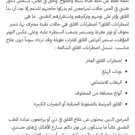
ناتجة فقط عن نمط حياة نشط وطموح. وحتى في العين، يستقبل دكتور
نفسي في العين حالات لمراجعين لم يدركوا حاجتهم للدعم إلا بعد أن بدأ
القلق يؤثر على نومهم وتركيزهم واستقرارهم النفسي . ما هي
اضطرابات القلق؟ اضطرابات القلق هي حالات طبية معترف بها، تتميز
بخوف أو توتر مفرط ومستمر يصعب السيطرة عليه. وعلى عكس التوتر
المؤقت، تستمر أعراض القلق لفترات طويلة وقد تزداد سوءاً دون علاج
مناسب . تشمل اضطرابات القلق الشائعة :
اضطراب القلق العام
نوبات الهلع
الرهاب الاجتماعي
أنواع مختلفة من المخاوف
القلق المرتبط بالضغوط الحياتية أو التغيرات الكبيرة
المرضى الذين يبحثون عن علاج القلق في دبي أو يراجعون عيادة الطب
النفسي غالباً ما يشتكون من توتر دائم، تسارع الأفكار، إرهاق جسدي،
واضطرابات في التركيز والنوم . كيف يمكن أن يتطور القلق مع مرور